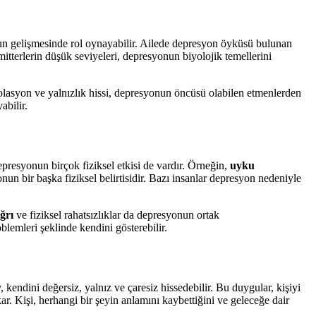
nun gelişmesinde rol oynayabilir. Ailede depresyon öyküsü bulunan
mitterlerin düşük seviyeleri, depresyonun biyolojik temellerini
 izolasyon ve yalnızlık hissi, depresyonun öncüsü olabilen etmenlerden
abilir.
depresyonun birçok fiziksel etkisi de vardır. Örneğin,
uyku
onun bir başka fiziksel belirtisidir. Bazı insanlar depresyon nedeniyle
ğrı
ve fiziksel rahatsızlıklar da depresyonun ortak
blemleri şeklinde kendini gösterebilir.
kendini değersiz, yalnız ve çaresiz hissedebilir. Bu duygular, kişiyi
kar. Kişi, herhangi bir şeyin anlamını kaybettiğini ve geleceğe dair