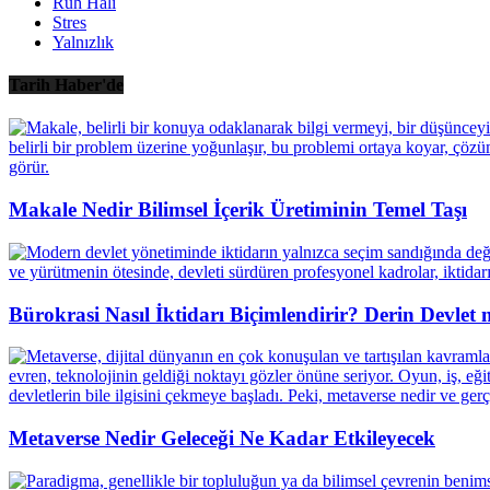
Ruh Hali
Stres
Yalnızlık
Tarih Haber'de
Makale Nedir Bilimsel İçerik Üretiminin Temel Taşı
Bürokrasi Nasıl İktidarı Biçimlendirir? Derin Devlet
Metaverse Nedir Geleceği Ne Kadar Etkileyecek