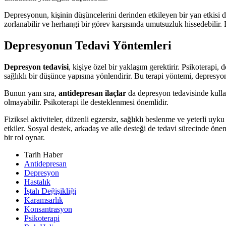
Depresyonun, kişinin düşüncelerini derinden etkileyen bir yan etkisi de
zorlanabilir ve herhangi bir görev karşısında umutsuzluk hissedebilir. 
Depresyonun Tedavi Yöntemleri
Depresyon tedavisi
, kişiye özel bir yaklaşım gerektirir. Psikoterapi,
sağlıklı bir düşünce yapısına yönlendirir. Bu terapi yöntemi, depresy
Bunun yanı sıra,
antidepresan ilaçlar
da depresyon tedavisinde kullanı
olmayabilir. Psikoterapi ile desteklenmesi önemlidir.
Fiziksel aktiviteler, düzenli egzersiz, sağlıklı beslenme ve yeterli uy
etkiler. Sosyal destek, arkadaş ve aile desteği de tedavi sürecinde önem
bir rol oynar.
Tarih Haber
Antidepresan
Depresyon
Hastalık
İştah Değişikliği
Karamsarlık
Konsantrasyon
Psikoterapi