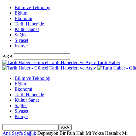
Bilim ve Teknoloji
Eğitim
Ekonomi
Tarih Haber’de
Kültür Sanat
Sağlık
Siyaset
Künye
ARA
Tarih Haber
Bilim ve Teknoloji
Eğitim
Ekonomi
Tarih Haber’de
Kültür Sanat
Sağlık
Siyaset
Künye
Ana Sayfa
Sağlık
Depresyon Bir Ruh Hali Mi Yoksa Hastalık Mı