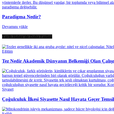
Paradigma Nedir?
Devamını yükle
Tarih Haber'de Daha Fazlası
Eğitim
Tez Nedir Akademik Dünyanın Belkemiği Olan Çalış
Siyaset
Çoğulculuk İlkesi Siyasette Nasıl Hayata Geçer Temsil
Sağlık