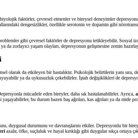
iyolojik faktörler, çevresel etmenler ve bireysel deneyimler depresyo
llarındaki dengesizlikler, özellikle serotonin ve dopamin gibi nörotrans
i problemler gibi çevresel faktörler de depresyonu tetikleyebilir. Sosyal
 ya da zorlayıcı yaşam olayları, depresyonun gelişmesine zemin hazırlay
i
 olarak da etkileyen bir hastalıktır. Psikolojik belirtilerin yanı sıra, 
 uyuyabilir ya da uykusuzluk çekebilirler. İştah değişiklikleri de depresy
 Depresyonla mücadele eden bireyler, daha sık hastalanabilirler. Ayrıca,
a
i yaşayabilirler, bu durum bazen baş ağrıları, kas ağrıları ya da mide pro
ını, duygusal durumunu ve davranışlarını etkiler. Depresyonlu bir birey, 
eri
azalır, öfke, suçluluk ve hayal kırıklığı gibi duygular sıkça ortaya çı