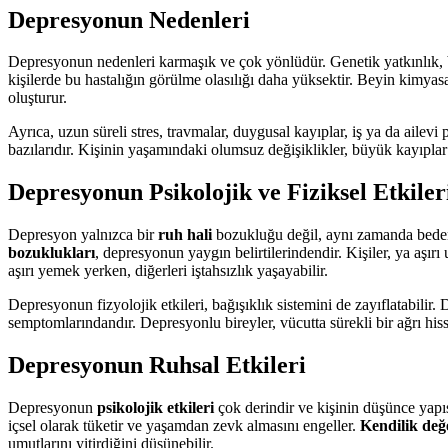
Depresyonun Nedenleri
Depresyonun nedenleri karmaşık ve çok yönlüdür. Genetik yatkınlık, b
kişilerde bu hastalığın görülme olasılığı daha yüksektir. Beyin kimyasa
oluşturur.
Ayrıca, uzun süreli stres, travmalar, duygusal kayıplar, iş ya da ailev
bazılarıdır. Kişinin yaşamındaki olumsuz değişiklikler, büyük kayıplar
Depresyonun Psikolojik ve Fiziksel Etkiler
Depresyon yalnızca bir
ruh hali
bozukluğu değil, aynı zamanda bedensel
bozuklukları
, depresyonun yaygın belirtilerindendir. Kişiler, ya aşırı
aşırı yemek yerken, diğerleri iştahsızlık yaşayabilir.
Depresyonun fizyolojik etkileri, bağışıklık sistemini de zayıflatabilir.
semptomlarındandır. Depresyonlu bireyler, vücutta sürekli bir ağrı hiss
Depresyonun Ruhsal Etkileri
Depresyonun
psikolojik etkileri
çok derindir ve kişinin düşünce yapıs
içsel olarak tüketir ve yaşamdan zevk almasını engeller.
Kendilik değ
umutlarını yitirdiğini düşünebilir.