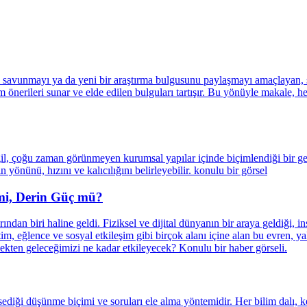
 mi, Derin Güç mü?