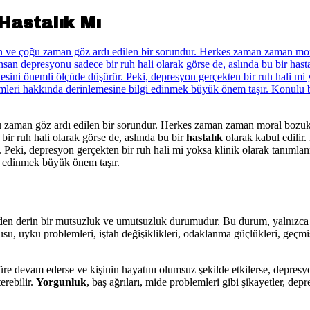
Hastalık Mı
zaman göz ardı edilen bir sorundur. Herkes zaman zaman moral bozukl
ir ruh hali olarak görse de, aslında bu bir
hastalık
olarak kabul edilir.
 Peki, depresyon gerçekten bir ruh hali mi yoksa klinik olarak tanımlan
gi edinmek büyük önem taşır.
 eden derin bir mutsuzluk ve umutsuzluk durumudur. Bu durum, yalnızc
uygusu, uyku problemleri, iştah değişiklikleri, odaklanma güçlükleri, geçm
 süre devam ederse ve kişinin hayatını olumsuz şekilde etkilerse, depre
erebilir.
Yorgunluk
, baş ağrıları, mide problemleri gibi şikayetler, de