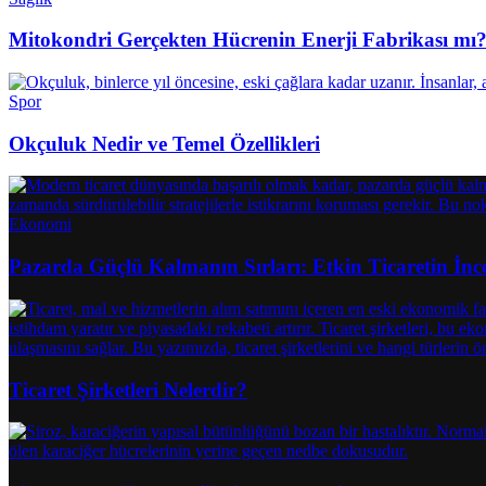
Mitokondri Gerçekten Hücrenin Enerji Fabrikası mı
Spor
Okçuluk Nedir ve Temel Özellikleri
Ekonomi
Pazarda Güçlü Kalmanın Sırları: Etkin Ticaretin İnce
Ticaret Şirketleri Nelerdir?