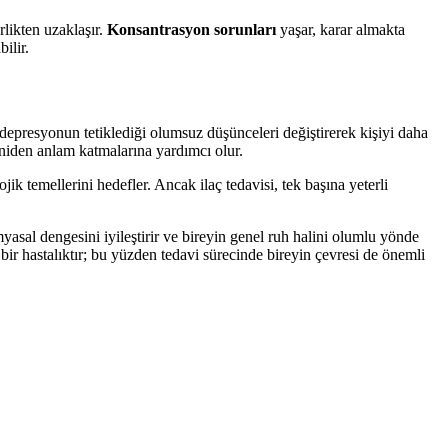
rlikten uzaklaşır.
Konsantrasyon sorunları
yaşar, karar almakta
ilir.
i, depresyonun tetiklediği olumsuz düşünceleri değiştirerek kişiyi daha
eniden anlam katmalarına yardımcı olur.
ik temellerini hedefler. Ancak ilaç tedavisi, tek başına yeterli
myasal dengesini iyileştirir ve bireyin genel ruh halini olumlu yönde
 bir hastalıktır; bu yüzden tedavi sürecinde bireyin çevresi de önemli