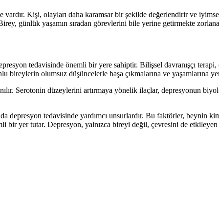
 vardır. Kişi, olayları daha karamsar bir şekilde değerlendirir ve iyimse
Birey, günlük yaşamın sıradan görevlerini bile yerine getirmekte zorlanab
 depresyon tedavisinde önemli bir yere sahiptir. Bilişsel davranışçı terap
onlu bireylerin olumsuz düşüncelerle başa çıkmalarına ve yaşamlarına y
lır. Serotonin düzeylerini artırmaya yönelik ilaçlar, depresyonun biyoloj
ku da depresyon tedavisinde yardımcı unsurlardır. Bu faktörler, beynin ki
li bir yer tutar. Depresyon, yalnızca bireyi değil, çevresini de etkileyen