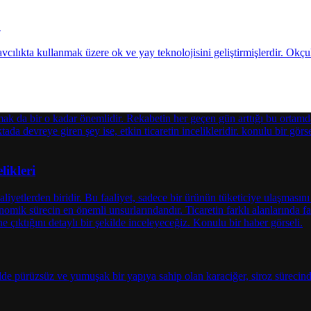
?
likleri