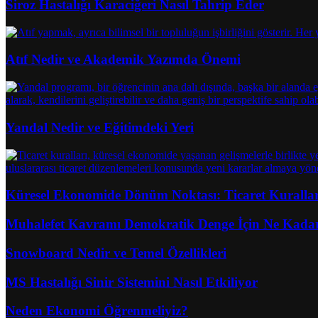
Siroz Hastalığı Karaciğeri Nasıl Tahrip Eder
Atıf Nedir ve Akademik Yazımda Önemi
Yandal Nedir ve Eğitimdeki Yeri
Küresel Ekonomide Dönüm Noktası: Ticaret Kuralları
Muhalefet Kavramı Demokratik Denge İçin Ne Kadar
Snowboard Nedir ve Temel Özellikleri
MS Hastalığı Sinir Sistemini Nasıl Etkiliyor
Neden Ekonomi Öğrenmeliyiz?