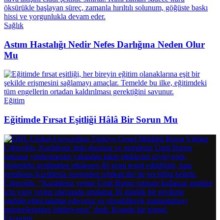
Sağlık
Astım Hastalığı Nedir Nefes Darlığına Neden Olur
Mu
Eğitim
Eğitimde Fırsat Eşitliği Hâlâ Bir Sorun Mu
Ekonomi