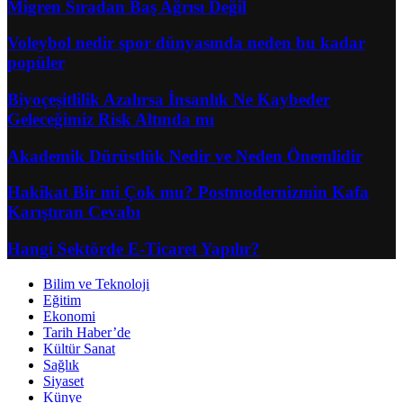
Migren Sıradan Baş Ağrısı Değil
Voleybol nedir spor dünyasında neden bu kadar
popüler
Biyoçeşitlilik Azalırsa İnsanlık Ne Kaybeder
Geleceğimiz Risk Altında mı
Akademik Dürüstlük Nedir ve Neden Önemlidir
Hakikat Bir mi Çok mu? Postmodernizmin Kafa
Karıştıran Cevabı
Hangi Sektörde E-Ticaret Yapılır?
Bilim ve Teknoloji
Eğitim
Ekonomi
Tarih Haber’de
Kültür Sanat
Sağlık
Siyaset
Künye