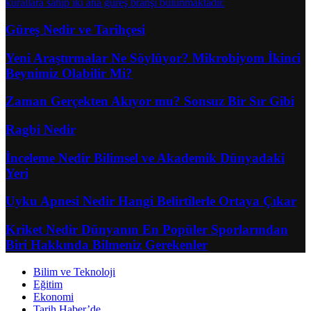
Güreş Nedir ve Tarihçesi
Yeni Araştırmalar Ne Söylüyor? Mikrobiyom İkinci
Beynimiz Olabilir Mi?
Zaman Gerçekten Akıyor mu? Sonsuz Bir Sır Gibi
Ragbi Nedir
İnceleme Nedir Bilimsel ve Akademik Dünyadaki
Yeri
Uyku Apnesi Nedir Hangi Belirtilerle Ortaya Çıkar
Kriket Nedir Dünyanın En Popüler Sporlarından
Biri Hakkında Bilmeniz Gerekenler
Bilim ve Teknoloji
Eğitim
Ekonomi
Tarih Haber’de