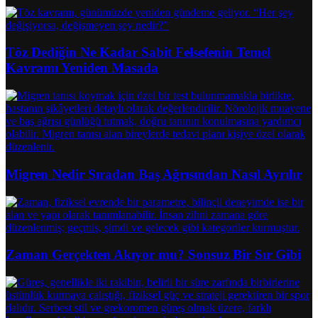
Töz Dediğin Ne Kadar Sabit Felsefenin Temel
Kavramı Yeniden Masada
Migren Nedir Sıradan Baş Ağrısından Nasıl Ayrılır
Zaman Gerçekten Akıyor mu? Sonsuz Bir Sır Gibi