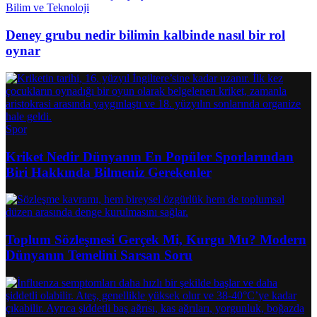
Bilim ve Teknoloji
Deney grubu nedir bilimin kalbinde nasıl bir rol
oynar
Spor
Kriket Nedir Dünyanın En Popüler Sporlarından
Biri Hakkında Bilmeniz Gerekenler
Toplum Sözleşmesi Gerçek Mi, Kurgu Mu? Modern
Dünyanın Temelini Sarsan Soru