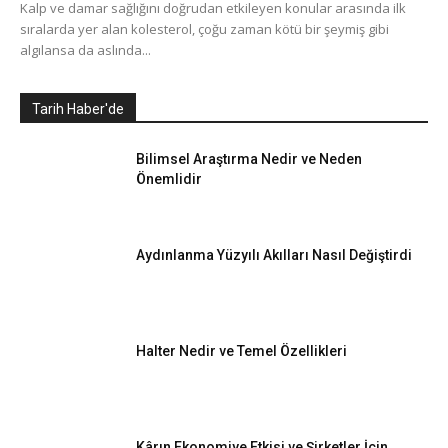
Kalp ve damar sağlığını doğrudan etkileyen konular arasında ilk
sıralarda yer alan kolesterol, çoğu zaman kötü bir şeymiş gibi
algılansa da aslında...
Tarih Haber'de
Bilimsel Araştırma Nedir ve Neden
Önemlidir
Aydınlanma Yüzyılı Akılları Nasıl Değiştirdi
Halter Nedir ve Temel Özellikleri
Kârın Ekonomiye Etkisi ve Şirketler İçin