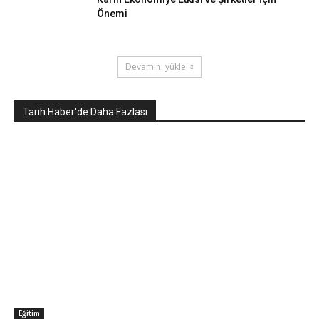
Önemi
Devamını yükle
Tarih Haber'de Daha Fazlası
Eğitim