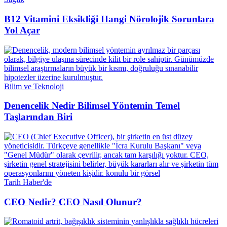
B12 Vitamini Eksikliği Hangi Nörolojik Sorunlara
Yol Açar
Bilim ve Teknoloji
Denencelik Nedir Bilimsel Yöntemin Temel
Taşlarından Biri
Tarih Haber'de
CEO Nedir? CEO Nasıl Olunur?