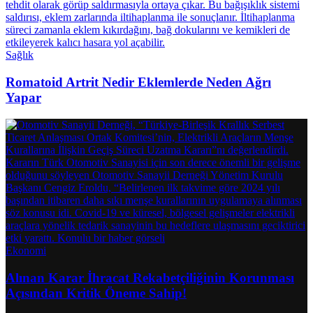
Sağlık
Romatoid Artrit Nedir Eklemlerde Neden Ağrı
Yapar
Ekonomi
Alınan Karar İhracat Rekabetçiliğinin Korunması
Açısından Kritik Öneme Sahip!