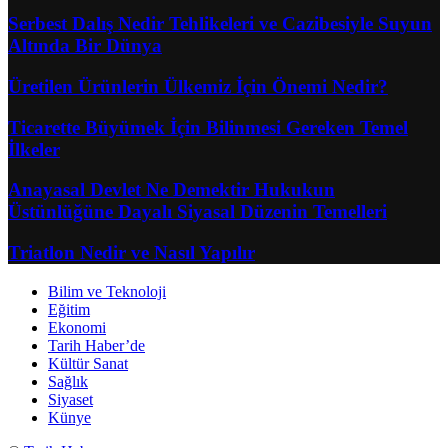
Serbest Dalış Nedir Tehlikeleri ve Cazibesiyle Suyun
Altında Bir Dünya
Üretilen Ürünlerin Ülkemiz İçin Önemi Nedir?
Ticarette Büyümek İçin Bilinmesi Gereken Temel
İlkeler
Anayasal Devlet Ne Demektir Hukukun
Üstünlüğüne Dayalı Siyasal Düzenin Temelleri
Triatlon Nedir ve Nasıl Yapılır
Bilim ve Teknoloji
Eğitim
Ekonomi
Tarih Haber’de
Kültür Sanat
Sağlık
Siyaset
Künye