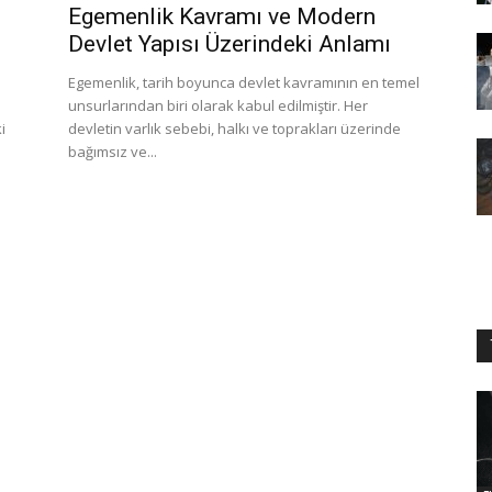
Egemenlik Kavramı ve Modern
Devlet Yapısı Üzerindeki Anlamı
Egemenlik, tarih boyunca devlet kavramının en temel
unsurlarından biri olarak kabul edilmiştir. Her
i
devletin varlık sebebi, halkı ve toprakları üzerinde
bağımsız ve...