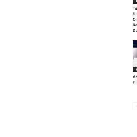
E
Tü
Dü
Ol
Re
Du
E
Ak
Pl