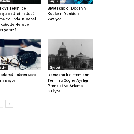
konomi
Sağlık
rkiye Tekstilde
Biyoteknoloji Doğanın
nyanın Üretim Üssü
Kodlarını Yeniden
ma Yolunda. Küresel
Yazıyor
kabette Nerede
ruyoruz?
ğitim
Siyaset
ademik Takvim Nasıl
Demokratik Sistemlerin
anlanıyor
Teminatı Güçler Ayrılığı
Prensibi Ne Anlama
Geliyor