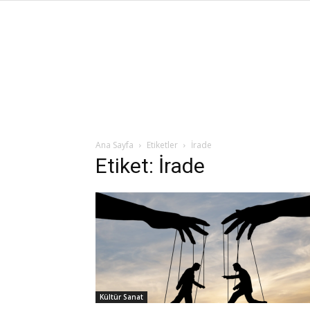
Ana Sayfa
Etiketler
İrade
Etiket: İrade
Kültür Sanat