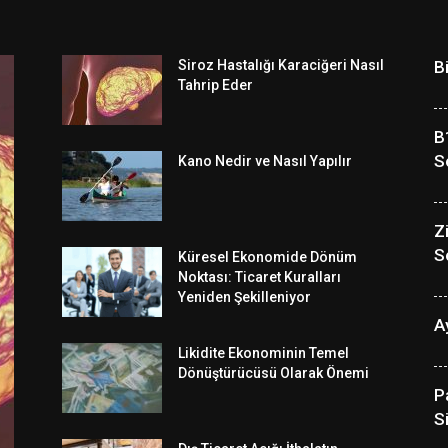
Siroz Hastalığı Karaciğeri Nasıl
B
Tahrip Eder
B
S
Kano Nedir ve Nasıl Yapılır
Z
S
Küresel Ekonomide Dönüm
Noktası: Ticaret Kuralları
Yeniden Şekilleniyor
A
Likidite Ekonominin Temel
Dönüştürücüsü Olarak Önemi
P
S