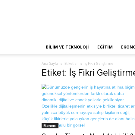
BILIM VE TEKNOLOJI
EĞITIM
EKON
Ana Sayfa
Etiketler
İş Fikri Geliştirme
Etiket: İş Fikri Geliştirm
Ekonomi