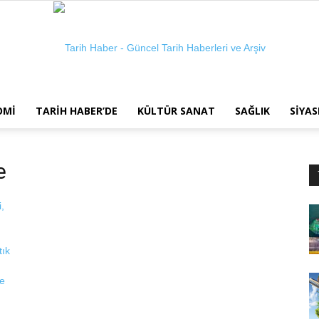
OMI
TARIH HABER’DE
KÜLTÜR SANAT
SAĞLIK
SIYAS
Tarih
e
Haber