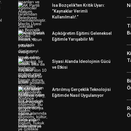
N
İsa Bozçelik’ten Kritik Uyarı:
“Kaynaklar Verimli
Kullanılmalı!.”
T
B
Açıköğretim Eğitimi Geleneksel
Eğitimle Yarışabilir Mi
K
T
Siyasi Alanda İdeolojinin Gücü
ve Etkisi
B
Ö
Artırılmış Gerçeklik Teknolojisi
Eğitimde Nasıl Uygulanıyor
R
Ö