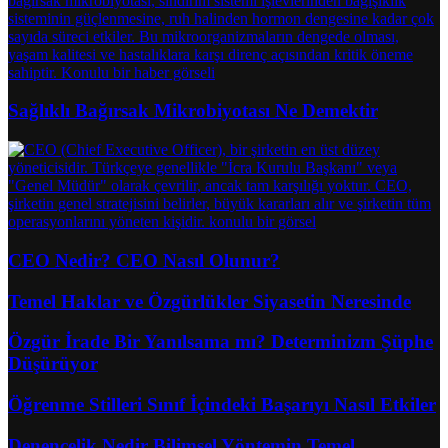
Sağlıklı Bağırsak Mikrobiyotası Ne Demektir
CEO Nedir? CEO Nasıl Olunur?
Temel Haklar ve Özgürlükler Siyasetin Neresinde
Özgür İrade Bir Yanılsama mı? Determinizm Şüphe
Düşürüyor
Öğrenme Stilleri Sınıf İçindeki Başarıyı Nasıl Etkiler
Denencelik Nedir Bilimsel Yöntemin Temel