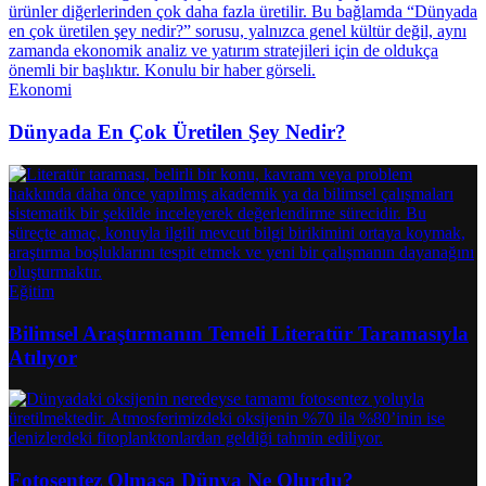
Ekonomi
Dünyada En Çok Üretilen Şey Nedir?
Eğitim
Bilimsel Araştırmanın Temeli Literatür Taramasıyla
Atılıyor
Fotosentez Olmasa Dünya Ne Olurdu?