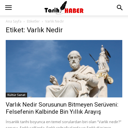
Ana Sayfa
Etiketler
Varlık Nedir
Etiket: Varlık Nedir
Kültür Sanat
Varlık Nedir Sorusunun Bitmeyen Serüveni:
Felsefenin Kalbinde Bin Yıllık Arayış
İnsanlık tarihi boyunca en temel sorulardan biri olan “Varlık nedir?”
sorusu, farklı çağlarda, farklı coğrafyalarda ve farklı düşünce