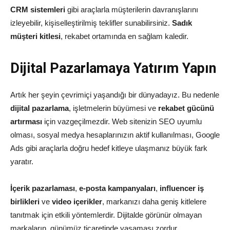
CRM sistemleri
gibi araçlarla müşterilerin davranışlarını
izleyebilir, kişiselleştirilmiş teklifler sunabilirsiniz.
Sadık
müşteri kitlesi
, rekabet ortamında en sağlam kaledir.
Dijital Pazarlamaya Yatırım Yapın
Artık her şeyin çevrimiçi yaşandığı bir dünyadayız. Bu nedenle
dijital pazarlama
, işletmelerin büyümesi ve
rekabet gücünü
artırması
için vazgeçilmezdir. Web sitenizin SEO uyumlu
olması, sosyal medya hesaplarınızın aktif kullanılması, Google
Ads gibi araçlarla doğru hedef kitleye ulaşmanız büyük fark
yaratır.
İçerik pazarlaması
,
e-posta kampanyaları
,
influencer iş
birlikleri
ve
video içerikler
, markanızı daha geniş kitlelere
tanıtmak için etkili yöntemlerdir. Dijitalde görünür olmayan
markaların, günümüz ticaretinde yaşaması zordur.