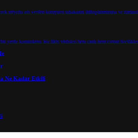
de
ar
ka Ne Kadar Etkili
i