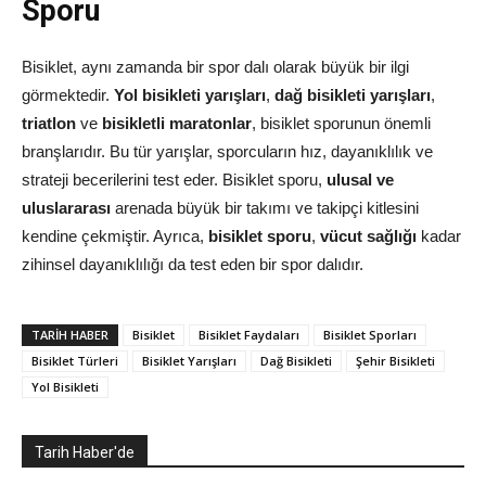
Sporu
Bisiklet, aynı zamanda bir spor dalı olarak büyük bir ilgi
görmektedir.
Yol bisikleti yarışları
,
dağ bisikleti yarışları
,
triatlon
ve
bisikletli maratonlar
, bisiklet sporunun önemli
branşlarıdır. Bu tür yarışlar, sporcuların hız, dayanıklılık ve
strateji becerilerini test eder. Bisiklet sporu,
ulusal ve
uluslararası
arenada büyük bir takımı ve takipçi kitlesini
kendine çekmiştir. Ayrıca,
bisiklet sporu
,
vücut sağlığı
kadar
zihinsel dayanıklılığı da test eden bir spor dalıdır.
TARIH HABER
Bisiklet
Bisiklet Faydaları
Bisiklet Sporları
Bisiklet Türleri
Bisiklet Yarışları
Dağ Bisikleti
Şehir Bisikleti
Yol Bisikleti
Tarih Haber'de