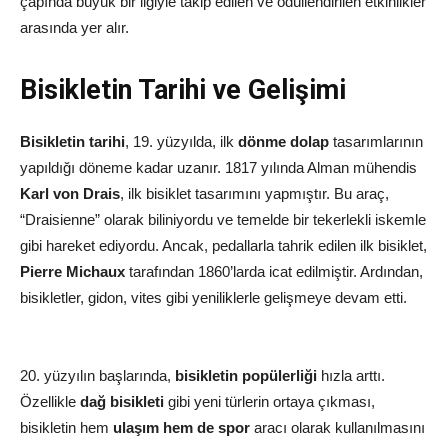
çapında büyük bir ilgiyle takip edilen ve ödüllendirilen etkinlikler
arasında yer alır.
Bisikletin Tarihi ve Gelişimi
Bisikletin tarihi
, 19. yüzyılda, ilk
dönme dolap
tasarımlarının
yapıldığı döneme kadar uzanır. 1817 yılında Alman mühendis
Karl von Drais
, ilk bisiklet tasarımını yapmıştır. Bu araç,
“Draisienne” olarak biliniyordu ve temelde bir tekerlekli iskemle
gibi hareket ediyordu. Ancak, pedallarla tahrik edilen ilk bisiklet,
Pierre Michaux
tarafından 1860’larda icat edilmiştir. Ardından,
bisikletler, gidon, vites gibi yeniliklerle gelişmeye devam etti.
20. yüzyılın başlarında,
bisikletin popülerliği
hızla arttı.
Özellikle
dağ bisikleti
gibi yeni türlerin ortaya çıkması,
bisikletin hem
ulaşım hem de spor
aracı olarak kullanılmasını