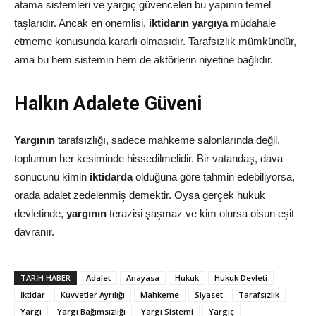
atama sistemleri ve yargıç güvenceleri bu yapının temel
taşlarıdır. Ancak en önemlisi,
iktidarın yargıya
müdahale
etmeme konusunda kararlı olmasıdır. Tarafsızlık mümkündür,
ama bu hem sistemin hem de aktörlerin niyetine bağlıdır.
Halkın Adalete Güveni
Yargının
tarafsızlığı, sadece mahkeme salonlarında değil,
toplumun her kesiminde hissedilmelidir. Bir vatandaş, dava
sonucunu kimin
iktidarda
olduğuna göre tahmin edebiliyorsa,
orada adalet zedelenmiş demektir. Oysa gerçek hukuk
devletinde,
yargının
terazisi şaşmaz ve kim olursa olsun eşit
davranır.
TARIH HABER
Adalet
Anayasa
Hukuk
Hukuk Devleti
İktidar
Kuvvetler Ayrılığı
Mahkeme
Siyaset
Tarafsızlık
Yargı
Yargı Bağımsızlığı
Yargı Sistemi
Yargıç