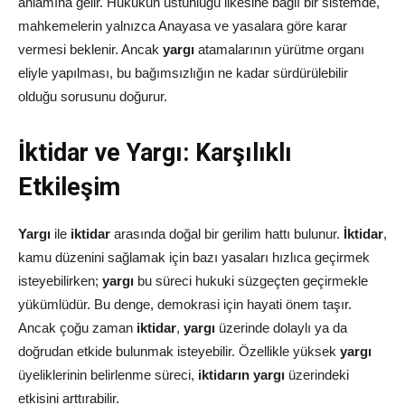
anlamına gelir. Hukukun üstünlüğü ilkesine bağlı bir sistemde,
mahkemelerin yalnızca Anayasa ve yasalara göre karar
vermesi beklenir. Ancak
yargı
atamalarının yürütme organı
eliyle yapılması, bu bağımsızlığın ne kadar sürdürülebilir
olduğu sorusunu doğurur.
İktidar ve Yargı: Karşılıklı
Etkileşim
Yargı
ile
iktidar
arasında doğal bir gerilim hattı bulunur.
İktidar
,
kamu düzenini sağlamak için bazı yasaları hızlıca geçirmek
isteyebilirken;
yargı
bu süreci hukuki süzgeçten geçirmekle
yükümlüdür. Bu denge, demokrasi için hayati önem taşır.
Ancak çoğu zaman
iktidar
,
yargı
üzerinde dolaylı ya da
doğrudan etkide bulunmak isteyebilir. Özellikle yüksek
yargı
üyeliklerinin belirlenme süreci,
iktidarın yargı
üzerindeki
etkisini arttırabilir.