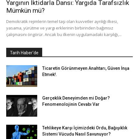
Yargının İktidarla Dansı: Yargıda Tarafsızlık
Mümkün mü?
Demokratik rejimlerin temel taşı olan kuvvetler ayrılığı ilkesi,
yasama, yürütme ve yargı erklerinin birbirinden bağımsız
çalışmasını öngörür. Ancak bu ilkenin uygulamadaki karşılığı,...
Tarih Haber'de
Ticaretin Görünmeyen Anahtarı, Güven İnşa
Etmek!.
Gerçeklik Deneyimden mi Doğar?
Fenomenolojinin Cevabı Var
Tehlikeye Karşı İçimizdeki Ordu, Bağışıklık
Sistemi Vücudu Nasıl Savunuyor?