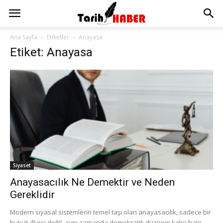
Ana Sayfa
Etiketler
Anayasa
Etiket: Anayasa
Siyaset
Anayasacılık Ne Demektir ve Neden
Gereklidir
Modern siyasal sistemlerin temel taşı olan anayasacılık, sadece bir
hukuk ilkesi değil, aynı zamanda demokratik düzenin kalıcı hale