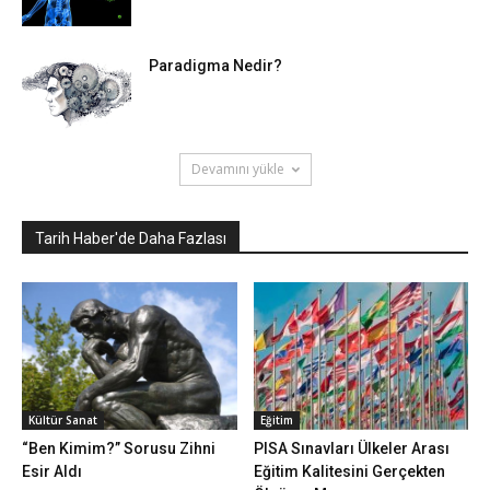
Paradigma Nedir?
Devamını yükle
Tarih Haber'de Daha Fazlası
Kültür Sanat
Eğitim
“Ben Kimim?” Sorusu Zihni
PISA Sınavları Ülkeler Arası
Esir Aldı
Eğitim Kalitesini Gerçekten