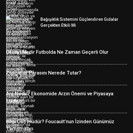
Bağışıklık Sistemini Güçlendiren Gıdalar
Gerçekten Etkili Mi
Ofsayt Nedir Futbolda Ne Zaman Geçerli Olur
Zenginler Parasını Nerede Tutar?
Arz Nedir? Ekonomide Arzın Önemi ve Piyasaya
Etkileri
Bilgi Güç müdür? Foucault’nun İzinden Günümüz
Tartışmaları