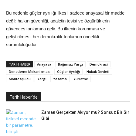
Bu nedenle güçler ayrılığı ilkesi, sadece anayasal bir madde
değil; halkın güvenliği, adaletin tesisi ve özgürlüklerin
güvencesi anlamına gelir. Bu ilkenin korunması ve
geliştirilmesi, her demokratik toplumun öncelikli
sorumluluğudur.
TARIH HABER
Anayasa
Bağımsız Yargı
Demokrasi
Denetleme Mekanizması
Güçler Ayrılığı
Hukuk Devleti
Montesquieu
Yargı
Yasama
Yürütme
Tarih Haber'de
Zaman Gerçekten Akıyor mu? Sonsuz Bir Sır
Gibi