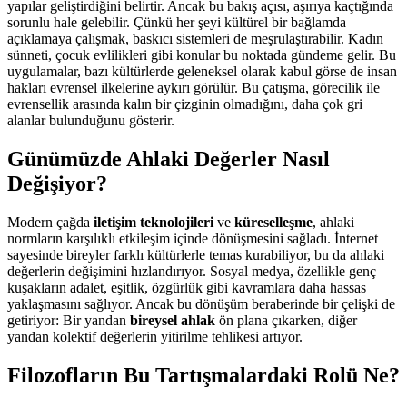
yapılar geliştirdiğini belirtir. Ancak bu bakış açısı, aşırıya kaçtığında
sorunlu hale gelebilir. Çünkü her şeyi kültürel bir bağlamda
açıklamaya çalışmak, baskıcı sistemleri de meşrulaştırabilir. Kadın
sünneti, çocuk evlilikleri gibi konular bu noktada gündeme gelir. Bu
uygulamalar, bazı kültürlerde geleneksel olarak kabul görse de insan
hakları evrensel ilkelerine aykırı görülür. Bu çatışma, görecilik ile
evrensellik arasında kalın bir çizginin olmadığını, daha çok gri
alanlar bulunduğunu gösterir.
Günümüzde Ahlaki Değerler Nasıl
Değişiyor?
Modern çağda
iletişim teknolojileri
ve
küreselleşme
, ahlaki
normların karşılıklı etkileşim içinde dönüşmesini sağladı. İnternet
sayesinde bireyler farklı kültürlerle temas kurabiliyor, bu da ahlaki
değerlerin değişimini hızlandırıyor. Sosyal medya, özellikle genç
kuşakların adalet, eşitlik, özgürlük gibi kavramlara daha hassas
yaklaşmasını sağlıyor. Ancak bu dönüşüm beraberinde bir çelişki de
getiriyor: Bir yandan
bireysel ahlak
ön plana çıkarken, diğer
yandan kolektif değerlerin yitirilme tehlikesi artıyor.
Filozofların Bu Tartışmalardaki Rolü Ne?