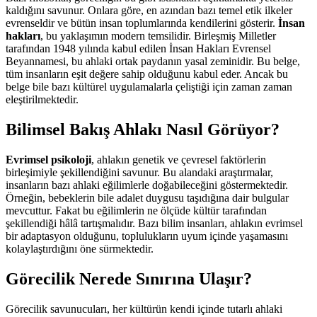
kaldığını savunur. Onlara göre, en azından bazı temel etik ilkeler
evrenseldir ve bütün insan toplumlarında kendilerini gösterir.
İnsan
hakları
, bu yaklaşımın modern temsilidir. Birleşmiş Milletler
tarafından 1948 yılında kabul edilen İnsan Hakları Evrensel
Beyannamesi, bu ahlaki ortak paydanın yasal zeminidir. Bu belge,
tüm insanların eşit değere sahip olduğunu kabul eder. Ancak bu
belge bile bazı kültürel uygulamalarla çeliştiği için zaman zaman
eleştirilmektedir.
Bilimsel Bakış Ahlakı Nasıl Görüyor?
Evrimsel psikoloji
, ahlakın genetik ve çevresel faktörlerin
birleşimiyle şekillendiğini savunur. Bu alandaki araştırmalar,
insanların bazı ahlaki eğilimlerle doğabileceğini göstermektedir.
Örneğin, bebeklerin bile adalet duygusu taşıdığına dair bulgular
mevcuttur. Fakat bu eğilimlerin ne ölçüde kültür tarafından
şekillendiği hâlâ tartışmalıdır. Bazı bilim insanları, ahlakın evrimsel
bir adaptasyon olduğunu, toplulukların uyum içinde yaşamasını
kolaylaştırdığını öne sürmektedir.
Görecilik Nerede Sınırına Ulaşır?
Görecilik savunucuları, her kültürün kendi içinde tutarlı ahlaki