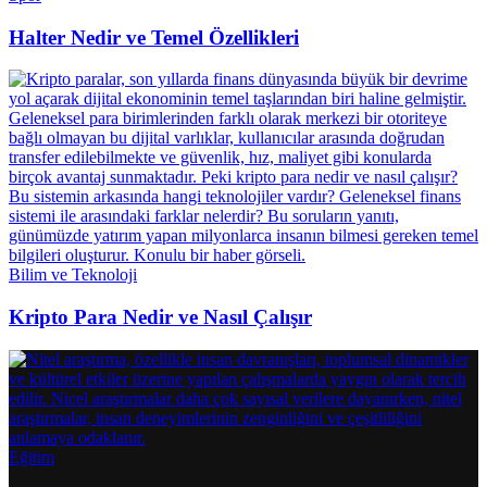
Halter Nedir ve Temel Özellikleri
Bilim ve Teknoloji
Kripto Para Nedir ve Nasıl Çalışır
Eğitim