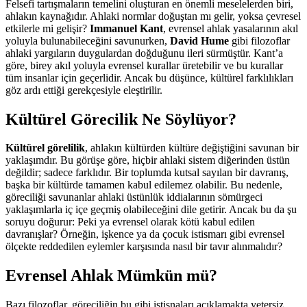
Felsefi tartışmaların temelini oluşturan en önemli meselelerden biri,
ahlakın kaynağıdır. Ahlaki normlar doğuştan mı gelir, yoksa çevresel
etkilerle mi gelişir?
Immanuel Kant
, evrensel ahlak yasalarının akıl
yoluyla bulunabileceğini savunurken,
David Hume
gibi filozoflar
ahlaki yargıların duygulardan doğduğunu ileri sürmüştür. Kant’a
göre, birey akıl yoluyla evrensel kurallar üretebilir ve bu kurallar
tüm insanlar için geçerlidir. Ancak bu düşünce, kültürel farklılıkları
göz ardı ettiği gerekçesiyle eleştirilir.
Kültürel Görecilik Ne Söylüyor?
Kültürel görelilik
, ahlakın kültürden kültüre değiştiğini savunan bir
yaklaşımdır. Bu görüşe göre, hiçbir ahlaki sistem diğerinden üstün
değildir; sadece farklıdır. Bir toplumda kutsal sayılan bir davranış,
başka bir kültürde tamamen kabul edilemez olabilir. Bu nedenle,
göreciliği savunanlar ahlaki üstünlük iddialarının sömürgeci
yaklaşımlarla iç içe geçmiş olabileceğini dile getirir. Ancak bu da şu
soruyu doğurur: Peki ya evrensel olarak kötü kabul edilen
davranışlar? Örneğin, işkence ya da çocuk istismarı gibi evrensel
ölçekte reddedilen eylemler karşısında nasıl bir tavır alınmalıdır?
Evrensel Ahlak Mümkün mü?
Bazı filozoflar, göreciliğin bu gibi istisnaları açıklamakta yetersiz