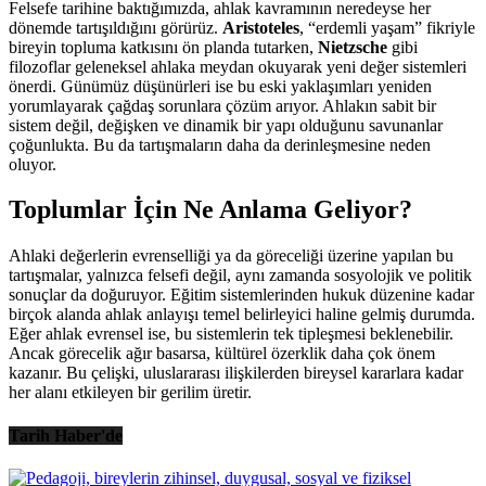
Felsefe tarihine baktığımızda, ahlak kavramının neredeyse her
dönemde tartışıldığını görürüz.
Aristoteles
, “erdemli yaşam” fikriyle
bireyin topluma katkısını ön planda tutarken,
Nietzsche
gibi
filozoflar geleneksel ahlaka meydan okuyarak yeni değer sistemleri
önerdi. Günümüz düşünürleri ise bu eski yaklaşımları yeniden
yorumlayarak çağdaş sorunlara çözüm arıyor. Ahlakın sabit bir
sistem değil, değişken ve dinamik bir yapı olduğunu savunanlar
çoğunlukta. Bu da tartışmaların daha da derinleşmesine neden
oluyor.
Toplumlar İçin Ne Anlama Geliyor?
Ahlaki değerlerin evrenselliği ya da göreceliği üzerine yapılan bu
tartışmalar, yalnızca felsefi değil, aynı zamanda sosyolojik ve politik
sonuçlar da doğuruyor. Eğitim sistemlerinden hukuk düzenine kadar
birçok alanda ahlak anlayışı temel belirleyici haline gelmiş durumda.
Eğer ahlak evrensel ise, bu sistemlerin tek tipleşmesi beklenebilir.
Ancak görecelik ağır basarsa, kültürel özerklik daha çok önem
kazanır. Bu çelişki, uluslararası ilişkilerden bireysel kararlara kadar
her alanı etkileyen bir gerilim üretir.
Tarih Haber'de