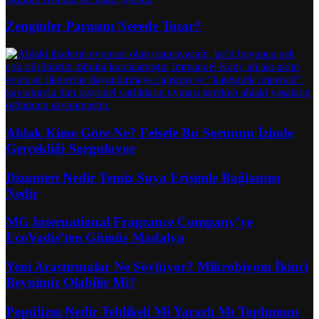
Zenginler Parasını Nerede Tutar?
Ahlak Kime Göre Ne? Felsefe Bu Sorunun İzinde
Gerçekliği Sorguluyor
Dizanteri Nedir Temiz Suya Erişimle Bağlantısı
Nedir
MG International Fragrance Company’ye
EcoVadis’ten Gümüş Madalya
Yeni Araştırmalar Ne Söylüyor? Mikrobiyom İkinci
Beynimiz Olabilir Mi?
Popülizm Nedir Tehlikeli Mi Yararlı Mı Toplumun