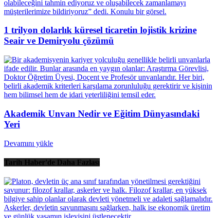
1 trilyon dolarlık küresel ticaretin lojistik krizine
Seair ve Demiryolu çözümü
Akademik Unvan Nedir ve Eğitim Dünyasındaki
Yeri
Devamını yükle
Tarih Haber'de Daha Fazlası