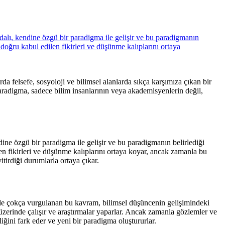
da felsefe, sosyoloji ve bilimsel alanlarda sıkça karşımıza çıkan bir
Paradigma, sadece bilim insanlarının veya akademisyenlerin değil,
ine özgü bir paradigma ile gelişir ve bu paradigmanın belirlediği
len fikirleri ve düşünme kalıplarını ortaya koyar, ancak zamanla bu
tirdiği durumlarla ortaya çıkar.
 de çokça vurgulanan bu kavram, bilimsel düşüncenin gelişimindeki
üzerinde çalışır ve araştırmalar yaparlar. Ancak zamanla gözlemler ve
ğini fark eder ve yeni bir paradigma oluştururlar.