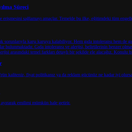
yılma Süreci
r
.