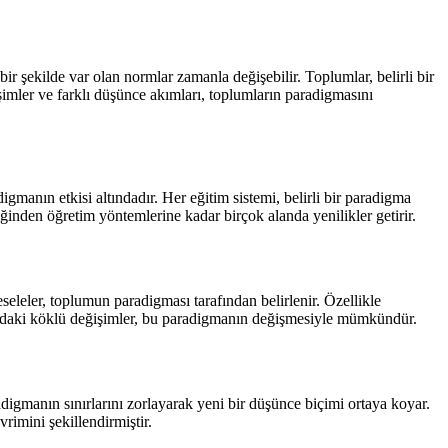
bir şekilde var olan normlar zamanla değişebilir. Toplumlar, belirli bir
şimler ve farklı düşünce akımları, toplumların paradigmasını
igmanın etkisi altındadır. Her eğitim sistemi, belirli bir paradigma
iğinden öğretim yöntemlerine kadar birçok alanda yenilikler getirir.
seleler, toplumun paradigması tarafından belirlenir. Özellikle
plumdaki köklü değişimler, bu paradigmanın değişmesiyle mümkündür.
adigmanın sınırlarını zorlayarak yeni bir düşünce biçimi ortaya koyar.
rimini şekillendirmiştir.