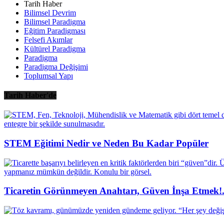
Tarih Haber
Bilimsel Devrim
Bilimsel Paradigma
Eğitim Paradigması
Felsefi Akımlar
Kültürel Paradigma
Paradigma
Paradigma Değişimi
Toplumsal Yapı
Tarih Haber'de
STEM Eğitimi Nedir ve Neden Bu Kadar Popüler
Ticaretin Görünmeyen Anahtarı, Güven İnşa Etmek!