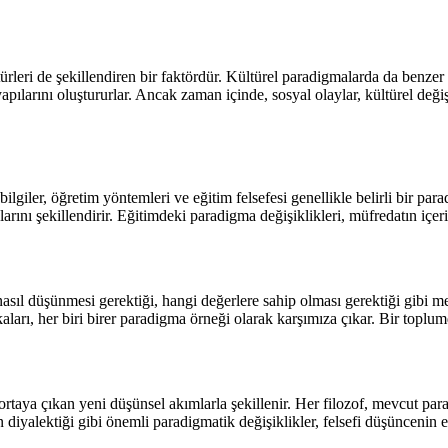
ürleri de şekillendiren bir faktördür. Kültürel paradigmalarda da benzer 
ılarını oluştururlar. Ancak zaman içinde, sosyal olaylar, kültürel deği
iler, öğretim yöntemleri ve eğitim felsefesi genellikle belirli bir parad
arını şekillendirir. Eğitimdeki paradigma değişiklikleri, müfredatın içer
asıl düşünmesi gerektiği, hangi değerlere sahip olması gerektiği gibi me
ikaları, her biri birer paradigma örneği olarak karşımıza çıkar. Bir to
ortaya çıkan yeni düşünsel akımlarla şekillenir. Her filozof, mevcut par
iyalektiği gibi önemli paradigmatik değişiklikler, felsefi düşüncenin ev