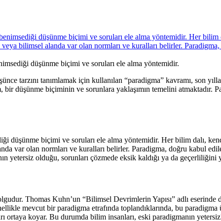
enimsediği düşünme biçimi ve soruları ele alma yöntemidir.
düşünce tarzını tanımlamak için kullanılan “paradigma” kavramı, son yıllar
am, bir düşünme biçiminin ve sorunlara yaklaşımın temelini atmaktadır. 
iği düşünme biçimi ve soruları ele alma yöntemidir. Her bilim dalı, kend
anda var olan normları ve kuralları belirler. Paradigma, doğru kabul edi
 yetersiz olduğu, sorunları çözmede eksik kaldığı ya da geçerliliğini yi
r olgudur. Thomas Kuhn’un “Bilimsel Devrimlerin Yapısı” adlı eserinde
nellikle mevcut bir paradigma etrafında toplandıklarında, bu paradigma 
 ortaya koyar. Bu durumda bilim insanları, eski paradigmanın yetersizli