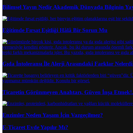
Bilimsel Yayın Nedir Akademik Dünyada Bilginin Ya
Eğitimde Fırsat Eşitliği Hâlâ Bir Sorun Mu
Gıda İntoleransı İle Alerji Arasındaki Farklar Nelerdi
Ticaretin Görünmeyen Anahtarı, Güven İnşa Etmek!
Enzimler Neden Yaşam İçin Vazgeçilmez?
E-Ticaret Evde Yapılır Mı?