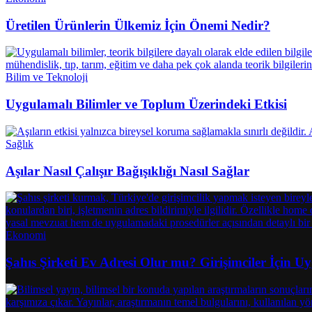
Üretilen Ürünlerin Ülkemiz İçin Önemi Nedir?
Bilim ve Teknoloji
Uygulamalı Bilimler ve Toplum Üzerindeki Etkisi
Sağlık
Aşılar Nasıl Çalışır Bağışıklığı Nasıl Sağlar
Ekonomi
Şahıs Şirketi Ev Adresi Olur mu? Girişimciler İçin 