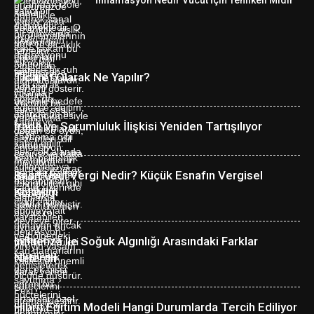
İnflamasyon Nedir Vücut İçin Tehlikeli Midir
Ticaret Olarak Ne Yapılır?
İrade ve Sorumluluk İlişkisi Yeniden Tartışılıyor
Basit Usul Vergi Nedir? Küçük Esnafın Vergisel
Kolaylığı
Influenza ile Soğuk Algınlığı Arasındaki Farklar
Nelerdir
Hibrit Eğitim Modeli Hangi Durumlarda Tercih Ediliyor