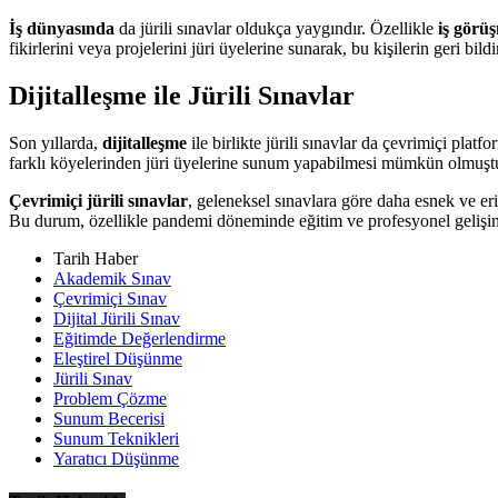
İş dünyasında
da jürili sınavlar oldukça yaygındır. Özellikle
iş görüş
fikirlerini veya projelerini jüri üyelerine sunarak, bu kişilerin geri bil
Dijitalleşme ile Jürili Sınavlar
Son yıllarda,
dijitalleşme
ile birlikte jürili sınavlar da çevrimiçi plat
farklı köyelerinden jüri üyelerine sunum yapabilmesi mümkün olmuştur. B
Çevrimiçi jürili sınavlar
, geleneksel sınavlara göre daha esnek ve eriş
Bu durum, özellikle pandemi döneminde eğitim ve profesyonel gelişim iç
Tarih Haber
Akademik Sınav
Çevrimiçi Sınav
Dijital Jürili Sınav
Eğitimde Değerlendirme
Eleştirel Düşünme
Jürili Sınav
Problem Çözme
Sunum Becerisi
Sunum Teknikleri
Yaratıcı Düşünme