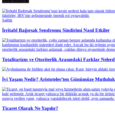
Tarih Haber'de
Sağlık
İrritabl Bağırsak Sendromu Sindirimi Nasıl Etkiler
Totalitarizm ve Otoriterlik Arasındaki Farklar Neler
İyi Yaşam Nedir? Aristoteles’ten Günümüze Mutlulu
Ticaret Olarak Ne Yapılır?