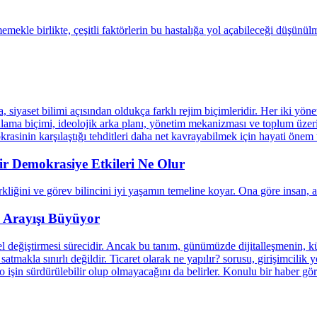
dir Demokrasiye Etkileri Ne Olur
k Arayışı Büyüyor