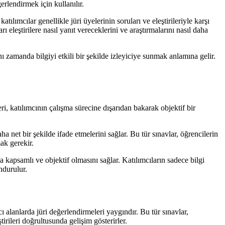
ğerlendirmek için kullanılır.
ılımcılar genellikle jüri üyelerinin soruları ve eleştirileriyle karşı
ı eleştirilere nasıl yanıt vereceklerini ve araştırmalarını nasıl daha
ı zamanda bilgiyi etkili bir şekilde izleyiciye sunmak anlamına gelir.
leri, katılımcının çalışma sürecine dışarıdan bakarak objektif bir
ha net bir şekilde ifade etmelerini sağlar. Bu tür sınavlar, öğrencilerin
ak gerekir.
ha kapsamlı ve objektif olmasını sağlar. Katılımcıların sadece bilgi
ndurulur.
cı alanlarda jüri değerlendirmeleri yaygındır. Bu tür sınavlar,
tirileri doğrultusunda gelişim gösterirler.