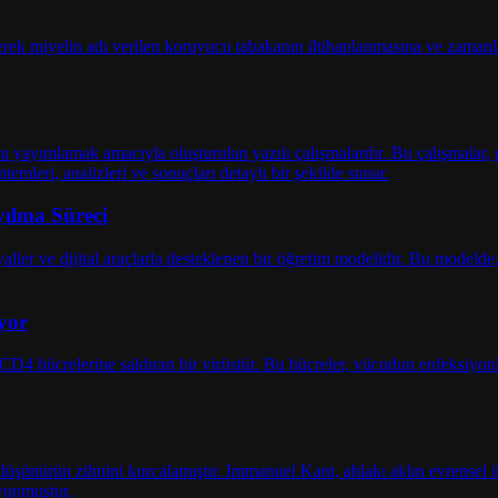
yılma Süreci
yor