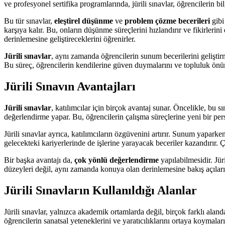
ve profesyonel sertifika programlarında, jürili sınavlar, öğrencilerin bi
Bu tür sınavlar,
eleştirel düşünme
ve
problem çözme becerileri
gibi 
karşıya kalır. Bu, onların düşünme süreçlerini hızlandırır ve fikirlerini 
derinlemesine geliştireceklerini öğrenirler.
Jürili sınavlar
, aynı zamanda öğrencilerin sunum becerilerini geliştir
Bu süreç, öğrencilerin kendilerine güven duymalarını ve topluluk önünde
Jürili Sınavın Avantajları
Jürili sınavlar
, katılımcılar için birçok avantaj sunar. Öncelikle, bu sı
değerlendirme yapar. Bu, öğrencilerin çalışma süreçlerine yeni bir per
Jürili sınavlar ayrıca, katılımcıların özgüvenini artırır. Sunum yaparken
gelecekteki kariyerlerinde de işlerine yarayacak beceriler kazandırır.
Bir başka avantajı da,
çok yönlü değerlendirme
yapılabilmesidir. Jür
düzeyleri değil, aynı zamanda konuya olan derinlemesine bakış açıları,
Jürili Sınavların Kullanıldığı Alanlar
Jürili sınavlar, yalnızca akademik ortamlarda değil, birçok farklı alanda
öğrencilerin sanatsal yeteneklerini ve yaratıcılıklarını ortaya koymaların