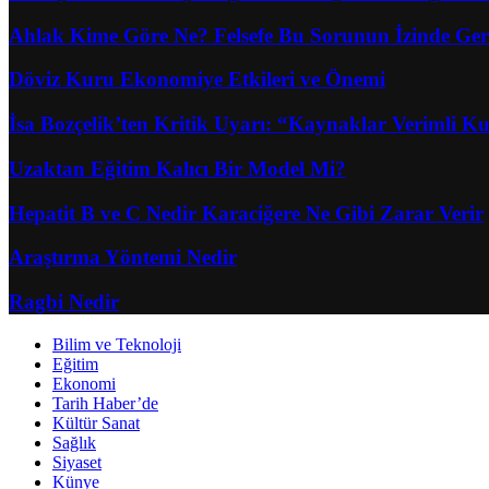
Ahlak Kime Göre Ne? Felsefe Bu Sorunun İzinde Ger
Döviz Kuru Ekonomiye Etkileri ve Önemi
İsa Bozçelik’ten Kritik Uyarı: “Kaynaklar Verimli Kul
Uzaktan Eğitim Kalıcı Bir Model Mi?
Hepatit B ve C Nedir Karaciğere Ne Gibi Zarar Verir
Araştırma Yöntemi Nedir
Ragbi Nedir
Bilim ve Teknoloji
Eğitim
Ekonomi
Tarih Haber’de
Kültür Sanat
Sağlık
Siyaset
Künye