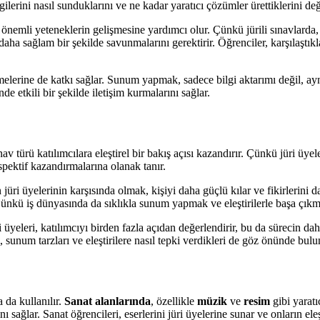
lgilerini nasıl sunduklarını ve ne kadar yaratıcı çözümler ürettiklerini de
önemli yeteneklerin gelişmesine yardımcı olur. Çünkü jürili sınavlarda, kat
daha sağlam bir şekilde savunmalarını gerektirir. Öğrenciler, karşılaştıklar
melerine de katkı sağlar. Sunum yapmak, sadece bilgi aktarımı değil, ayn
 etkili bir şekilde iletişim kurmalarını sağlar.
nav türü katılımcılara eleştirel bir bakış açısı kazandırır. Çünkü jüri üye
spektif kazandırmalarına olanak tanır.
 jüri üyelerinin karşısında olmak, kişiyi daha güçlü kılar ve fikirlerini da
 Çünkü iş dünyasında da sıklıkla sunum yapmak ve eleştirilerle başa çıkm
i üyeleri, katılımcıyı birden fazla açıdan değerlendirir, bu da sürecin da
 sunum tarzları ve eleştirilere nasıl tepki verdikleri de göz önünde bulu
 da kullanılır.
Sanat alanlarında
, özellikle
müzik
ve
resim
gibi yaratı
ı sağlar. Sanat öğrencileri, eserlerini jüri üyelerine sunar ve onların eleş