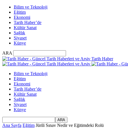
Bilim ve Teknoloji
Eğitim
Ekonomi
Tarih Haber’de
Kültür Sanat
Sağlık
Siyaset
Künye
ARA
Tarih Haber
Bilim ve Teknoloji
Eğitim
Ekonomi
Tarih Haber’de
Kültür Sanat
Sağlık
Siyaset
Künye
Ana Sayfa
Eğitim
Jürili Sınav Nedir ve Eğitimdeki Rolü