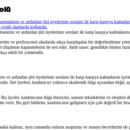
olü
malarını ve ardından jüri üyelerinin soruları ile karşı karşıya kalmalarını 
retim ve profesyonel alanlarda sıkça karşılaşılan bir değerlendirme yönte
düşünme kapasitelerini de test eder. Jürili sınav, genellikle birden fazla
ukça etkili bir yöntemdir.
ını ve ardından jüri üyelerinin soruları ile karşı karşıya kalmalarını içe
anılır. Jüri üyeleri, katılımcıyı yalnızca akademik bilgi açısından deği
Bu üyeler, katılımcının bilgi düzeyini, sunum tekniklerini ve eleştirel dü
 verir. Bu geri bildirim, katılımcının gelişmesi için çok değerli bir fırs
akla kalmaz, aynı zamanda onların araştırma ve sunum becerilerini de g