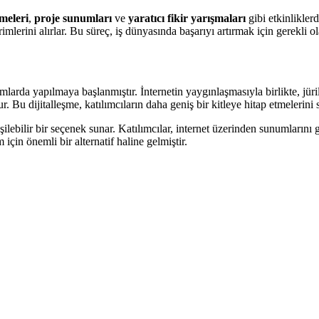
meleri
,
proje sunumları
ve
yaratıcı fikir yarışmaları
gibi etkinliklerd
dirimlerini alırlar. Bu süreç, iş dünyasında başarıyı artırmak için gerekli 
formlarda yapılmaya başlanmıştır. İnternetin yaygınlaşmasıyla birlikte, jür
u dijitalleşme, katılımcıların daha geniş bir kitleye hitap etmelerini sa
ilebilir bir seçenek sunar. Katılımcılar, internet üzerinden sunumlarını ge
in önemli bir alternatif haline gelmiştir.