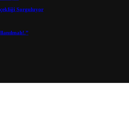
çekliği Sorguluyor
lanılmalı!.”