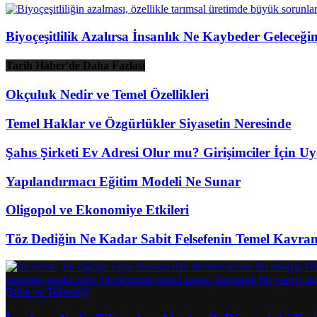
Biyoçeşitlilik Azalırsa İnsanlık Ne Kaybeder Geleceği
Tarih Haber'de Daha Fazlası
Okçuluk Nedir ve Temel Özellikleri
Temel Haklar ve Özgürlükler Siyasetin Neresinde
Şahıs Şirketi Ev Adresi Olur mu? Girişimciler İçin 
Yapılandırmacı Eğitim Modeli Ne Sunar
Oligopol ve Ekonomiye Etkileri
Töz Dediğin Ne Kadar Sabit Felsefenin Temel Kavr
Bilim ve Teknoloji