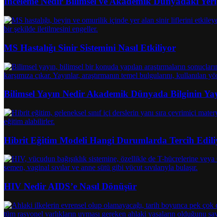
İnceleme Nedir Bilimsel ve Akademik Dünyadaki Yeri
MS Hastalığı Sinir Sistemini Nasıl Etkiliyor
Bilimsel Yayın Nedir Akademik Dünyada Bilginin Ya
Hibrit Eğitim Modeli Hangi Durumlarda Tercih Edili
HIV Nedir AIDS’e Nasıl Dönüşür