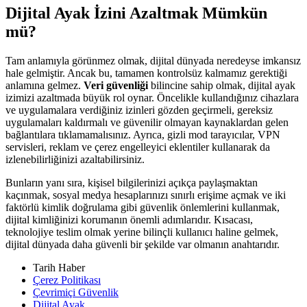
Dijital Ayak İzini Azaltmak Mümkün
mü?
Tam anlamıyla görünmez olmak, dijital dünyada neredeyse imkansız
hale gelmiştir. Ancak bu, tamamen kontrolsüz kalmamız gerektiği
anlamına gelmez.
Veri güvenliği
bilincine sahip olmak, dijital ayak
izimizi azaltmada büyük rol oynar. Öncelikle kullandığınız cihazlara
ve uygulamalara verdiğiniz izinleri gözden geçirmeli, gereksiz
uygulamaları kaldırmalı ve güvenilir olmayan kaynaklardan gelen
bağlantılara tıklamamalısınız. Ayrıca, gizli mod tarayıcılar, VPN
servisleri, reklam ve çerez engelleyici eklentiler kullanarak da
izlenebilirliğinizi azaltabilirsiniz.
Bunların yanı sıra, kişisel bilgilerinizi açıkça paylaşmaktan
kaçınmak, sosyal medya hesaplarınızı sınırlı erişime açmak ve iki
faktörlü kimlik doğrulama gibi güvenlik önlemlerini kullanmak,
dijital kimliğinizi korumanın önemli adımlarıdır. Kısacası,
teknolojiye teslim olmak yerine bilinçli kullanıcı haline gelmek,
dijital dünyada daha güvenli bir şekilde var olmanın anahtarıdır.
Tarih Haber
Çerez Politikası
Çevrimiçi Güvenlik
Dijital Ayak