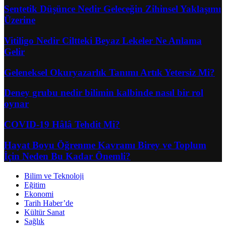
Sentetik Düşünce Nedir Geleceğin Zihinsel Yaklaşımı
Üzerine
Vitiligo Nedir Ciltteki Beyaz Lekeler Ne Anlama
Gelir
Geleneksel Okuryazarlık Tanımı Artık Yetersiz Mi?
Deney grubu nedir bilimin kalbinde nasıl bir rol
oynar
COVID-19 Hâlâ Tehdit Mi?
Hayat Boyu Öğrenme Kavramı Birey ve Toplum
İçin Neden Bu Kadar Önemli?
Bilim ve Teknoloji
Eğitim
Ekonomi
Tarih Haber’de
Kültür Sanat
Sağlık