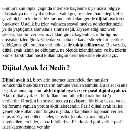
Günümüzün dijital çağında internete bağlanmak yalnızca bilgiye
ulaşmak ya da sosyal medyada vakit geçirmekten ibaret değil. Her
çevrimiçi hareketimiz, biz farkında olmadan geride
dijital ayak izi
bırakıyor. Üstelik bu izler, yalnızca sosyal medya gönderilerimizle
ya da yaptığımız aramalarla sınırlı değil. Ziyaret ettiğimiz web
siteleri, konum verilerimiz, tıkladığımız bağlantılar, indirdiğimiz
dosyalar, izlediğimiz videolar ve hatta ne kadar süreyle bir içerikte
kaldığımız gibi onlarca veri noktası ile
takip ediliyoruz
. Bu yazıda,
dijital ayak izinin ne olduğunu, ne ölçüde izlendiğimizi ve bu izlerin
kimler tarafından nasıl kullanıldığını derinlemesine ele alacağız.
Dijital Ayak İzi Nedir?
Dijital ayak izi
, bireylerin internet üzerindeki davranışları
sonucunda bıraktıkları izlerin tümüne verilen isimdir. Bu izler iki ana
başlık altında toplanır:
aktif dijital ayak izi
ve
pasif dijital ayak izi
.
Aktif dijital ayak izi, bir kullanıcının bilinçli olarak bıraktığı
verilerdir. Örneğin bir sosyal medya paylaşımı, bir blog yazısı ya da
bir foruma yapılan yorum aktif izlerdendir. Pasif dijital ayak izi ise
genellikle kullanıcının bilgisi dışında, arka planda toplanan verileri
kapsar. Ziyaret edilen siteler, çerezler (cookies) aracılığıyla
kaydedilen tercihler, cihaz bilgileri ve IP adresleri gibi veriler pasif
izler kategorisinde yer alır.