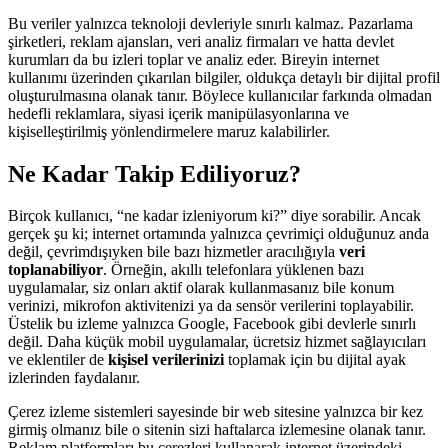
Bu veriler yalnızca teknoloji devleriyle sınırlı kalmaz. Pazarlama
şirketleri, reklam ajansları, veri analiz firmaları ve hatta devlet
kurumları da bu izleri toplar ve analiz eder. Bireyin internet
kullanımı üzerinden çıkarılan bilgiler, oldukça detaylı bir dijital profil
oluşturulmasına olanak tanır. Böylece kullanıcılar farkında olmadan
hedefli reklamlara, siyasi içerik manipülasyonlarına ve
kişiselleştirilmiş yönlendirmelere maruz kalabilirler.
Ne Kadar Takip Ediliyoruz?
Birçok kullanıcı, “ne kadar izleniyorum ki?” diye sorabilir. Ancak
gerçek şu ki; internet ortamında yalnızca çevrimiçi olduğunuz anda
değil, çevrimdışıyken bile bazı hizmetler aracılığıyla
veri
toplanabiliyor
. Örneğin, akıllı telefonlara yüklenen bazı
uygulamalar, siz onları aktif olarak kullanmasanız bile konum
verinizi, mikrofon aktivitenizi ya da sensör verilerini toplayabilir.
Üstelik bu izleme yalnızca Google, Facebook gibi devlerle sınırlı
değil. Daha küçük mobil uygulamalar, ücretsiz hizmet sağlayıcıları
ve eklentiler de
kişisel verilerinizi
toplamak için bu dijital ayak
izlerinden faydalanır.
Çerez izleme sistemleri sayesinde bir web sitesine yalnızca bir kez
girmiş olmanız bile o sitenin sizi haftalarca izlemesine olanak tanır.
Reklam platformları bu çerezleri kullanarak internet üzerindeki