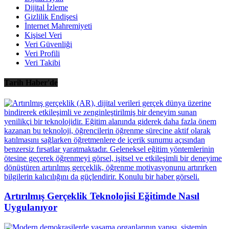
Dijital İzleme
Gizlilik Endişesi
İnternet Mahremiyeti
Kişisel Veri
Veri Güvenliği
Veri Profili
Veri Takibi
Tarih Haber'de
Artırılmış Gerçeklik Teknolojisi Eğitimde Nasıl
Uygulanıyor