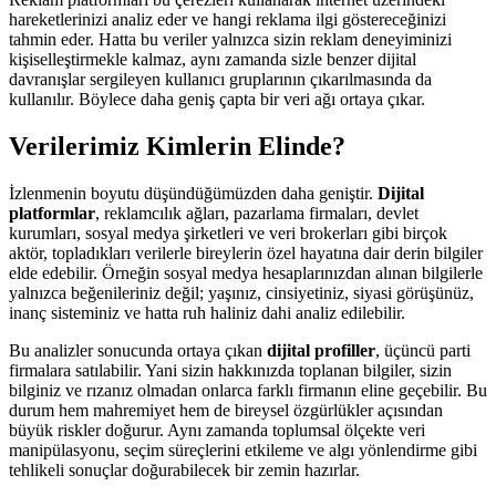
hareketlerinizi analiz eder ve hangi reklama ilgi göstereceğinizi
tahmin eder. Hatta bu veriler yalnızca sizin reklam deneyiminizi
kişiselleştirmekle kalmaz, aynı zamanda sizle benzer dijital
davranışlar sergileyen kullanıcı gruplarının çıkarılmasında da
kullanılır. Böylece daha geniş çapta bir veri ağı ortaya çıkar.
Verilerimiz Kimlerin Elinde?
İzlenmenin boyutu düşündüğümüzden daha geniştir.
Dijital
platformlar
, reklamcılık ağları, pazarlama firmaları, devlet
kurumları, sosyal medya şirketleri ve veri brokerları gibi birçok
aktör, topladıkları verilerle bireylerin özel hayatına dair derin bilgiler
elde edebilir. Örneğin sosyal medya hesaplarınızdan alınan bilgilerle
yalnızca beğenileriniz değil; yaşınız, cinsiyetiniz, siyasi görüşünüz,
inanç sisteminiz ve hatta ruh haliniz dahi analiz edilebilir.
Bu analizler sonucunda ortaya çıkan
dijital profiller
, üçüncü parti
firmalara satılabilir. Yani sizin hakkınızda toplanan bilgiler, sizin
bilginiz ve rızanız olmadan onlarca farklı firmanın eline geçebilir. Bu
durum hem mahremiyet hem de bireysel özgürlükler açısından
büyük riskler doğurur. Aynı zamanda toplumsal ölçekte veri
manipülasyonu, seçim süreçlerini etkileme ve algı yönlendirme gibi
tehlikeli sonuçlar doğurabilecek bir zemin hazırlar.