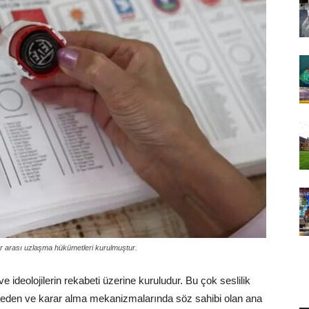
ler arası uzlaşma hükümetleri kurulmuştur.
 ve ideolojilerin rekabeti üzerine kuruludur. Bu çok seslilik
emsil eden ve karar alma mekanizmalarında söz sahibi olan ana