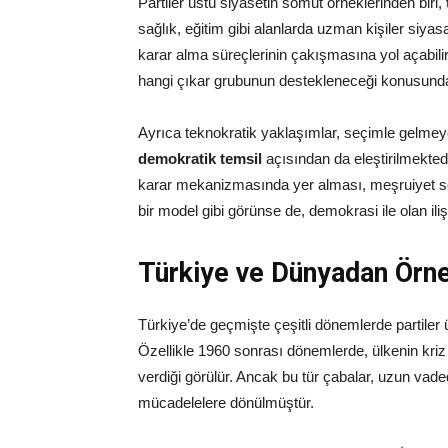
Partiler üstü siyasetin somut örneklerinden biri,
sağlık, eğitim gibi alanlarda uzman kişiler siyasa
karar alma süreçlerinin çakışmasına yol açabilir
hangi çıkar grubunun destekleneceği konusunda k
Ayrıca teknokratik yaklaşımlar, seçimle gelmey
demokratik temsil
açısından da eleştirilmekted
karar mekanizmasında yer alması, meşruiyet sorun
bir model gibi görünse de, demokrasi ile olan iliş
Türkiye ve Dünyadan Örne
Türkiye’de geçmişte çeşitli dönemlerde partiler 
Özellikle 1960 sonrası dönemlerde, ülkenin kriz za
verdiği görülür. Ancak bu tür çabalar, uzun vaded
mücadelelere dönülmüştür.