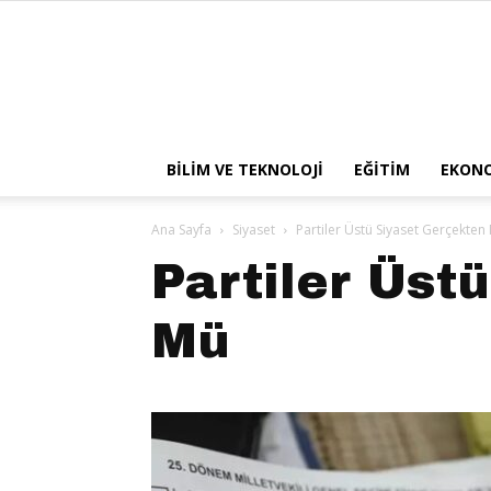
BILIM VE TEKNOLOJI
EĞITIM
EKON
Ana Sayfa
Siyaset
Partiler Üstü Siyaset Gerçekt
Partiler Üs
Mü