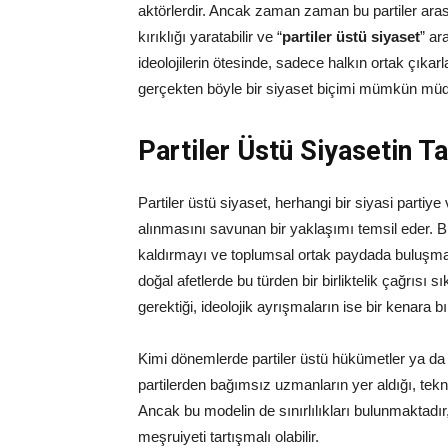
aktörlerdir. Ancak zaman zaman bu partiler ara
kırıklığı yaratabilir ve “
partiler üstü siyaset
” ar
ideolojilerin ötesinde, sadece halkın ortak çıkar
gerçekten böyle bir siyaset biçimi mümkün mü
Partiler Üstü Siyasetin T
Partiler üstü siyaset, herhangi bir siyasi partiye
alınmasını savunan bir yaklaşımı temsil eder. Bu 
kaldırmayı ve toplumsal ortak paydada buluşmay
doğal afetlerde bu türden bir birliktelik çağrısı s
gerektiği, ideolojik ayrışmaların ise bir kenara b
Kimi dönemlerde partiler üstü hükümetler ya da 
partilerden bağımsız uzmanların yer aldığı, teknik
Ancak bu modelin de sınırlılıkları bulunmaktadı
meşruiyeti tartışmalı olabilir.