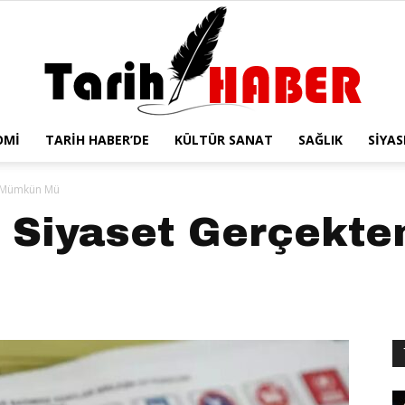
OMI
TARIH HABER’DE
KÜLTÜR SANAT
SAĞLIK
SIYAS
Tarih
en Mümkün Mü
tü Siyaset Gerçek
Haber