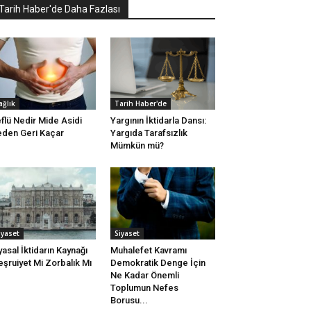
Tarih Haber'de Daha Fazlası
ağlık
Tarih Haber'de
flü Nedir Mide Asidi
Yargının İktidarla Dansı:
den Geri Kaçar
Yargıda Tarafsızlık
Mümkün mü?
iyaset
Siyaset
yasal İktidarın Kaynağı
Muhalefet Kavramı
şruiyet Mi Zorbalık Mı
Demokratik Denge İçin
Ne Kadar Önemli
Toplumun Nefes
Borusu...