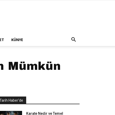
ET
KÜNYE
ten Mümkün
Tarih Haber'de
Karate Nedir ve Temel