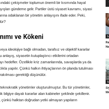
sındaki çekişmeler toplumun önemli bir kısmında hayal
ayışları gündeme gelir. Partiler üstü siyaset kavramı, siyasi
larına odaklanan bir yönetim anlayışını ifade eder. Peki,
dür?
anımı ve Kökeni
S
Re
Ne
 veya ideolojiye bağlı olmadan, tarafsız ve objektif kararlar
anlayış, siyasetin kutuplaştırıcı etkilerini ortadan
ı hedefler. Özellikle kriz zamanlarında, savaşlarda ya da
ıklıkla yapılır. Çünkü halkın ihtiyaçlarının ön planda tutulması
ırakılması gerektiği düşünülür.
S
teknokratik yönetimler oluşturulmuştur. Bu tür yönetimler,
Si
Me
 bilgiye dayalı kararlar alan kabineler şeklinde şekillenir.
r, çünkü halktan doğrudan yetki almayan yapıların