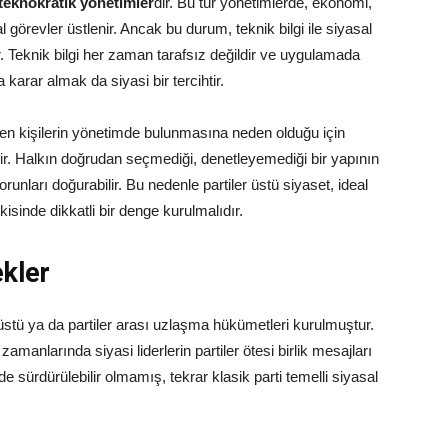
teknokratik yönetimler
dir. Bu tür yönetimlerde, ekonomi,
l görevler üstlenir. Ancak bu durum, teknik bilgi ile siyasal
. Teknik bilgi her zaman tarafsız değildir ve uygulamada
arar almak da siyasi bir tercihtir.
en kişilerin yönetimde bulunmasına neden olduğu için
ir. Halkın doğrudan seçmediği, denetleyemediği bir yapının
ları doğurabilir. Bu nedenle partiler üstü siyaset, ideal
kisinde dikkatli bir denge kurulmalıdır.
kler
üstü ya da partiler arası uzlaşma hükümetleri kurulmuştur.
manlarında siyasi liderlerin partiler ötesi birlik mesajları
e sürdürülebilir olmamış, tekrar klasik parti temelli siyasal