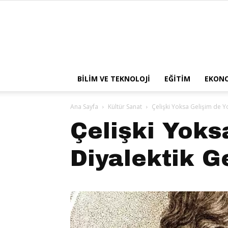
BILIM VE TEKNOLOJI
EĞITIM
EKON
Ana Sayfa
Kültür Sanat
Çelişki Yoksa Gelişim de Y
Çelişki Yoks
Diyalektik G