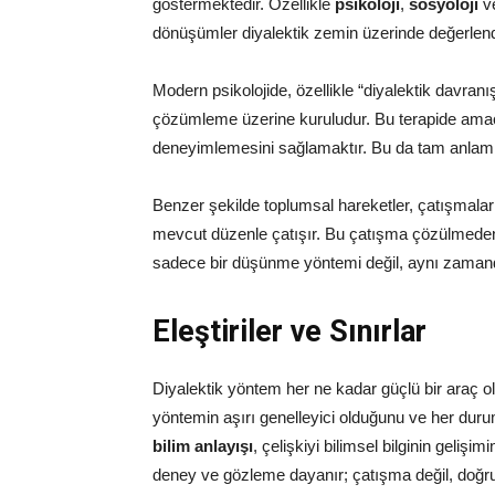
göstermektedir. Özellikle
psikoloji
,
sosyoloji
v
dönüşümler diyalektik zemin üzerinde değerlendir
Modern psikolojide, özellikle “diyalektik davranış 
çözümleme üzerine kuruludur. Bu terapide amaç
deneyimlemesini sağlamaktır. Bu da tam anlamıyl
Benzer şekilde toplumsal hareketler, çatışmalar ü
mevcut düzenle çatışır. Bu çatışma çözülmeden
sadece bir düşünme yöntemi değil, aynı zamand
Eleştiriler ve Sınırlar
Diyalektik yöntem her ne kadar güçlü bir araç ol
yöntemin aşırı genelleyici olduğunu ve her dur
bilim anlayışı
, çelişkiyi bilimsel bilginin geliş
deney ve gözleme dayanır; çatışma değil, doğru