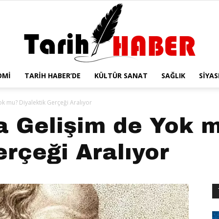
OMI
TARIH HABER’DE
KÜLTÜR SANAT
SAĞLIK
SIYAS
Tarih
ok mu? Diyalektik Gerçeği Aralıyor
a Gelişim de Yok 
erçeği Aralıyor
Haber