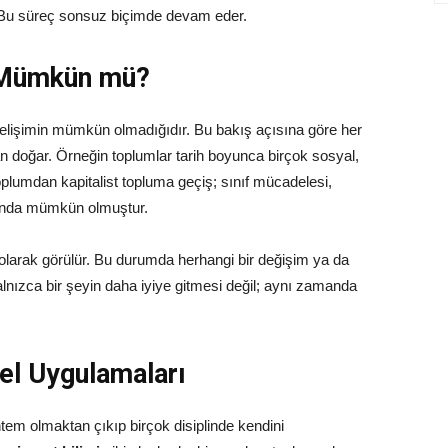
. Bu süreç sonsuz biçimde devam eder.
m Mümkün mü?
lişimin mümkün olmadığıdır. Bu bakış açısına göre her
n doğar. Örneğin toplumlar tarih boyunca birçok sosyal,
oplumdan kapitalist topluma geçiş; sınıf mücadelesi,
cunda mümkün olmuştur.
ı olarak görülür. Bu durumda herhangi bir değişim ya da
nızca bir şeyin daha iyiye gitmesi değil; aynı zamanda
el Uygulamaları
ntem olmaktan çıkıp birçok disiplinde kendini