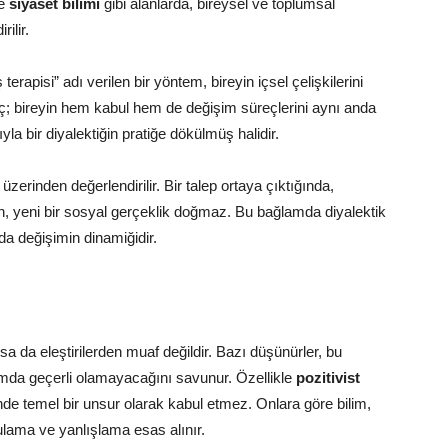
e
siyaset bilimi
gibi alanlarda, bireysel ve toplumsal
ilir.
terapisi” adı verilen bir yöntem, bireyin içsel çelişkilerini
; bireyin hem kabul hem de değişim süreçlerini aynı anda
a bir diyalektiğin pratiğe dökülmüş halidir.
zerinden değerlendirilir. Bir talep ortaya çıktığında,
, yeni bir sosyal gerçeklik doğmaz. Bu bağlamda diyalektik
a değişimin dinamiğidir.
sa da eleştirilerden muaf değildir. Bazı düşünürler, bu
umda geçerli olamayacağını savunur. Özellikle
pozitivist
iminde temel bir unsur olarak kabul etmez. Onlara göre bilim,
lama ve yanlışlama esas alınır.