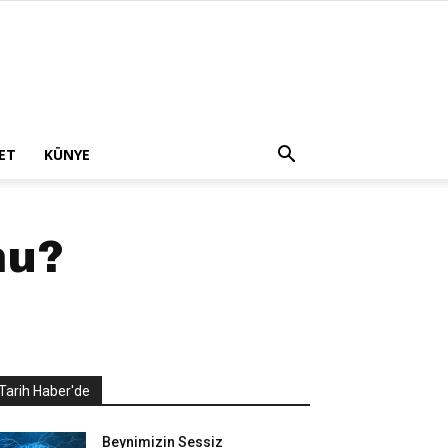
ET
KÜNYE
mu?
Tarih Haber'de
Beynimizin Sessiz