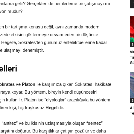
ne anlama gelir? Gerçekten de her ilerleme bir çatışmayı mı
asyon mudur?
len bir tartışma konusu değil, aynı zamanda modern
pazede etkisini göstermeye devam eden bir düşünce
h Hegel’e, Sokrates’ten günümüz entelektüellerine kadar
S
ğe ulaşmayı denemiştir.
Vi
Ta
G
lleri
okrates
ve
Platon
ile karşımıza çıkar. Sokrates, hakikate
ortaya koyar. Bu yöntem, bireyin kendi düşüncesini
in kullanılır. Platon ise “diyaloglar” aracılığıyla bu yöntemi
B
etiren kişi, hiç kuşkusuz
Hegel
’dir.
Al
Te
, “antitez” ve bu ikisinin uzlaşmasıyla oluşan “sentez”
arşıtını doğurur. Bu karşıtlıklar çatışır, çözülür ve daha