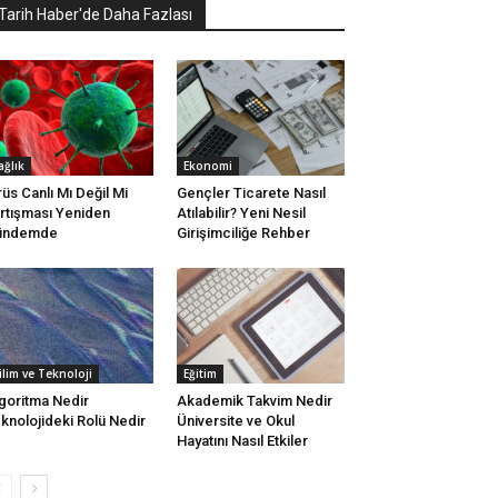
Tarih Haber'de Daha Fazlası
ağlık
Ekonomi
rüs Canlı Mı Değil Mi
Gençler Ticarete Nasıl
rtışması Yeniden
Atılabilir? Yeni Nesil
ündemde
Girişimciliğe Rehber
ilim ve Teknoloji
Eğitim
goritma Nedir
Akademik Takvim Nedir
knolojideki Rolü Nedir
Üniversite ve Okul
Hayatını Nasıl Etkiler