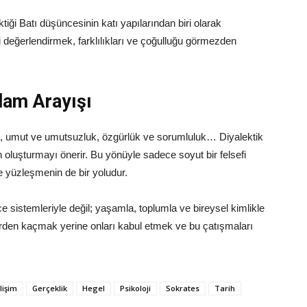
iği Batı düşüncesinin katı yapılarından biri olarak
li değerlendirmek, farklılıkları ve çoğulluğu görmezden
lam Arayışı
ret, umut ve umutsuzluk, özgürlük ve sorumluluk… Diyalektik
ün oluşturmayı önerir. Bu yönüyle sadece soyut bir felsefi
 yüzleşmenin de bir yoludur.
 sistemleriyle değil; yaşamla, toplumla ve bireysel kimlikle
ilerden kaçmak yerine onları kabul etmek ve bu çatışmaları
lişim
Gerçeklik
Hegel
Psikoloji
Sokrates
Tarih