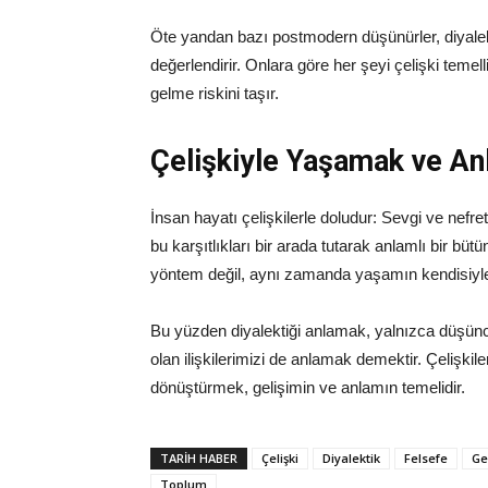
Öte yandan bazı postmodern düşünürler, diyalekt
değerlendirir. Onlara göre her şeyi çelişki temel
gelme riskini taşır.
Çelişkiyle Yaşamak ve An
İnsan hayatı çelişkilerle doludur: Sevgi ve nef
bu karşıtlıkları bir arada tutarak anlamlı bir büt
yöntem değil, aynı zamanda yaşamın kendisiyle
Bu yüzden diyalektiği anlamak, yalnızca düşünce
olan ilişkilerimizi de anlamak demektir. Çelişk
dönüştürmek, gelişimin ve anlamın temelidir.
TARIH HABER
Çelişki
Diyalektik
Felsefe
Ge
Toplum