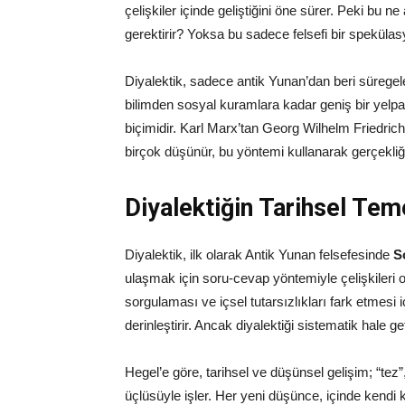
çelişkiler içinde geliştiğini öne sürer. Peki bu 
gerektirir? Yoksa bu sadece felsefi bir spekül
Diyalektik, sadece antik Yunan’dan beri sürege
bilimden sosyal kuramlara kadar geniş bir yel
biçimidir. Karl Marx’tan Georg Wilhelm Friedric
birçok düşünür, bu yöntemi kullanarak gerçekli
Diyalektiğin Tarihsel Teme
Diyalektik, ilk olarak Antik Yunan felsefesinde
S
ulaşmak için soru-cevap yöntemiyle çelişkileri 
sorgulaması ve içsel tutarsızlıkları fark etmesi iç
derinleştirir. Ancak diyalektiği sistematik hale g
Hegel’e göre, tarihsel ve düşünsel gelişim; “tez”
üçlüsüyle işler. Her yeni düşünce, içinde kendi k