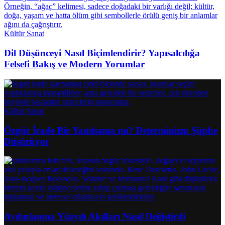
Kültür Sanat
Dil Düşünceyi Nasıl Biçimlendirir? Yapısalcılığa
Felsefi Bakış ve Modern Yorumlar
Kültür Sanat
Özgür İrade Bir Yanılsama mı? Determinizm Şüphe
Düşürüyor
Aydınlanma Yüzyılı Akılları Nasıl Değiştirdi