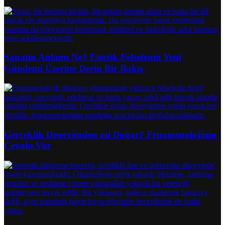
Sanatın Anlamı Ne? Estetik Felsefenin Yeni
Gündemi Üzerine Derin Bir Bakış
Gerçeklik Deneyimden mi Doğar? Fenomenolojinin
Cevabı Var