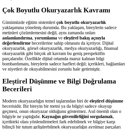
Çok Boyutlu Okuryazarlık Kavramı
Günümüzde eğitim sistemleri
çok boyutlu okuryazarlık
yaklaşımına yönelmiş durumda. Bu yaklaşım, bireylerin sadece
metinleri çözümlemesini değil, aynı zamanda onları
anlamlandırma
,
yorumlama
ve
eleştirel bakış açısıyla
değerlendirme
becerilerine sahip olmasını da içeriyor. Dijital
okuryazarlık, görsel okuryazarlık, medya okuryazarlığı, finansal
okuryazarlık gibi birçok alt kavram bu geniş perspektifin
parçalarıdır. Özellikle dijital ortamda maruz kalınan bilgi
bombardımanı, bireylerin sadece harfleri değil; içerikleri, bağlamları
ve niyetleri de okuyabilmesini zorunlu hale getirmiştir.
Eleştirel Düşünme ve Bilgi Doğrulama
Becerileri
Modern okuryazarlığın temel taşlarından biri de
eleştirel düşünme
becerisidir. Bir bireyin bir metni ya da bilgiyi sadece okuyup
geçmesi, onun okuryazar olduğunu göstermez. Asıl önemli olan o
bilgiyle ne yaptığıdır.
Kaynağın güvenilirliğini sorgulamak
,
içerikteki olası yönlendirmeleri fark edebilmek ve bilgiye karşı
bilinçli bir tutum geliştirebilmek okuryazarlığın ayrılmaz parçaları