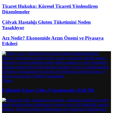
Ticaret Hukuku: Küresel Ticareti Yönlendiren
Düzenlemeler
Çölyak Hastalığı Gluten Tüketimini Neden
Yasaklıyor
Arz Nedir? Ekonomide Arzın Önemi ve Piyasaya
Etkileri
Eğitim
Eğitimde Yapay Zeka Uygulamaları Etik Mi