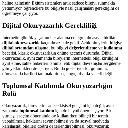
haline gelmiştir. Eğitim sistemleri artık sadece bilgiyi sunmakla
yetinmiyor, öğrencilere bu bilgiyle nasıl çalışmaları gerektiğini de
öğretmeye çalışıyor.
Dijital Okuryazarlık Gerekliliği
İnternetin günlük yaşamın her alanına entegre olmasıyla birlikte
dijital okuryazarlık
kaçınılmaz hale geldi. Artık bireylerin
bilgiye
dijital ortamdan ulaşma
, bu bilgiyi
değerlendirme ve kullanma
becerisi, klasik okuryazarlığın önüne geçmiş durumda. Dijital
okuryazarlık, aynı zamanda bireylerin internetteki bilgi kirliliğini
ayırt etme, sahte haberleri tanıma, etik dijital davranışlar sergileme
gibi yetkinlikleri de içeriyor. Bu da gösteriyor ki, günümüz
dünyasında harfleri tanımak bir başlangıç olsa da yeterli değil.
Toplumsal Katılımda Okuryazarlığın
Rolü
Okuryazarlık, bireylerin sadece kişisel gelişimi için değil; aynı
zamanda
toplumsal katılımı
için de hayati önem taşıyor. Bir
yurttaşın seçim döneminde oy kullanırken bilinçli bir tercih
yapabilmesi, haklarını savunabilmesi ya da sosyal medyada
karşılaştığı bilgileri doğru değerlendirebilmesi, okuryazarlık