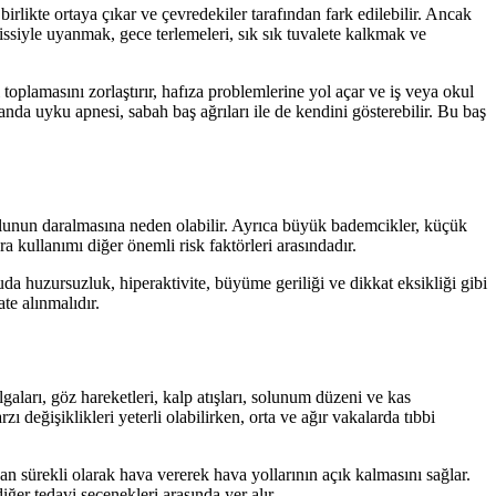
irlikte ortaya çıkar ve çevredekiler tarafından fark edilebilir. Ancak
issiyle uyanmak, gece terlemeleri, sık sık tuvalete kalkmak ve
toplamasını zorlaştırır, hafıza problemlerine yol açar ve iş veya okul
manda uyku apnesi, sabah baş ağrıları ile de kendini gösterebilir. Bu baş
olunun daralmasına neden olabilir. Ayrıca büyük bademcikler, küçük
ra kullanımı diğer önemli risk faktörleri arasındadır.
 huzursuzluk, hiperaktivite, büyüme geriliği ve dikkat eksikliği gibi
te alınmalıdır.
gaları, göz hareketleri, kalp atışları, solunum düzeni ve kas
ı değişiklikleri yeterli olabilirken, orta ve ağır vakalarda tıbbi
an sürekli olarak hava vererek hava yollarının açık kalmasını sağlar.
ğer tedavi seçenekleri arasında yer alır.