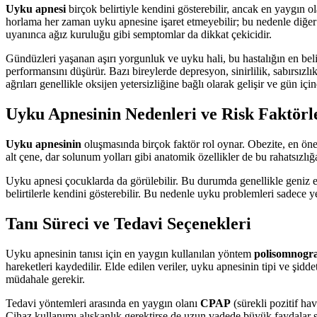
Uyku apnesi
birçok belirtiyle kendini gösterebilir, ancak en yaygın ol
horlama her zaman uyku apnesine işaret etmeyebilir; bu nedenle diğer b
uyanınca ağız kuruluğu gibi semptomlar da dikkat çekicidir.
Gündüzleri yaşanan aşırı yorgunluk ve uyku hali, bu hastalığın en belir
performansını düşürür. Bazı bireylerde depresyon, sinirlilik, sabırsızlı
ağrıları genellikle oksijen yetersizliğine bağlı olarak gelişir ve gün içi
Uyku Apnesinin Nedenleri ve Risk Faktörl
Uyku apnesinin
oluşmasında birçok faktör rol oynar. Obezite, en ön
alt çene, dar solunum yolları gibi anatomik özellikler de bu rahatsızlığa
Uyku apnesi çocuklarda da görülebilir. Bu durumda genellikle geniz e
belirtilerle kendini gösterebilir. Bu nedenle uyku problemleri sadece ye
Tanı Süreci ve Tedavi Seçenekleri
Uyku apnesinin tanısı için en yaygın kullanılan yöntem
polisomnogra
hareketleri kaydedilir. Elde edilen veriler, uyku apnesinin tipi ve şidde
müdahale gerekir.
Tedavi yöntemleri arasında en yaygın olanı
CPAP
(sürekli pozitif ha
Cihaz kullanımı alışkanlık gerektirse de uzun vadede büyük faydalar sağ