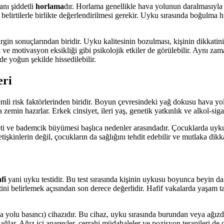
anı şiddetli
horlama
dır. Horlama genellikle hava yolunun daralmasıyla b
elirtilerle birlikte değerlendirilmesi gerekir. Uyku sırasında boğulma h
gin sonuçlarından biridir. Uyku kalitesinin bozulması, kişinin dikkatini 
k ve motivasyon eksikliği gibi psikolojik etkiler de görülebilir. Aynı za
nde yoğun şekilde hissedilebilir.
eri
emli risk faktörlerinden biridir. Boyun çevresindeki yağ dokusu hava y
 zemin hazırlar. Erkek cinsiyet, ileri yaş, genetik yatkınlık ve alkol-siga
ti ve bademcik büyümesi başlıca nedenler arasındadır. Çocuklarda uykuda
tişkinlerin değil, çocukların da sağlığını tehdit edebilir ve mutlaka dikka
fi
yani uyku testidir. Bu test sırasında kişinin uykusu boyunca beyin dal
tini belirlemek açısından son derece değerlidir. Hafif vakalarda yaşam tarz
va yolu basıncı) cihazıdır. Bu cihaz, uyku sırasında burundan veya ağızd
lar. Ağız içi apareyler, cerrahi müdahaleler ve pozisyon terapileri de di