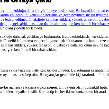
erle Ortaya Çıkar
ın olanı şiddetli horlamadır.
bozukluğu daha sık görülmeye başlamıştır. Bu bozukluklardan en ciddiler
ir. Genellikle horlama ve gece boyunca sık sık uyanma ile karakterize 
 kalp hastalıkları, yüksek tansiyon, diyabet ve hatta ani ölüm riskine k
ması gereken önemli bir rahatsızlıktır.
rması ya da yüzeysel hale gelmesi durumudur. Bu solunum kesintileri g
yle uyanmasına sebep olur. Bu uyanışlar genellikle kişi tarafından fark
 uyku apnesi
ve
karma uyku apnesi
. En yaygın olanı obstrüktif tiptir
iletilen sinyaller kesilir. Karma tip ise her iki mekanizmanın bir ara