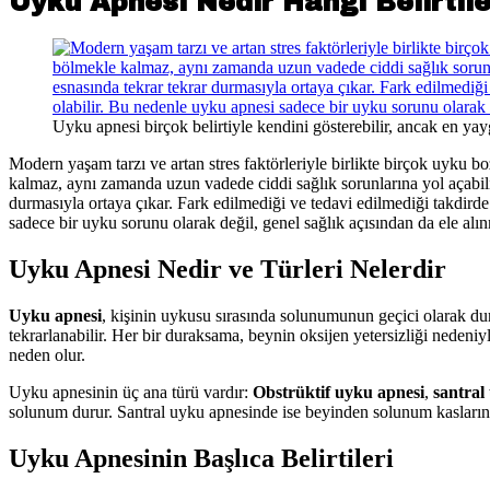
Uyku Apnesi Nedir Hangi Belirtil
Uyku apnesi birçok belirtiyle kendini gösterebilir, ancak en yayg
Modern yaşam tarzı ve artan stres faktörleriyle birlikte birçok uyku 
kalmaz, aynı zamanda uzun vadede ciddi sağlık sorunlarına yol açabil
durmasıyla ortaya çıkar. Fark edilmediği ve tedavi edilmediği takdirde
sadece bir uyku sorunu olarak değil, genel sağlık açısından da ele alın
Uyku Apnesi Nedir ve Türleri Nelerdir
Uyku apnesi
, kişinin uykusu sırasında solunumunun geçici olarak du
tekrarlanabilir. Her bir duraksama, beynin oksijen yetersizliği nedeni
neden olur.
Uyku apnesinin üç ana türü vardır:
Obstrüktif uyku apnesi
,
santral
solunum durur. Santral uyku apnesinde ise beyinden solunum kaslarına 
Uyku Apnesinin Başlıca Belirtileri