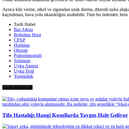
Ayrıca kilo verme, alkol ve sigaradan uzak durma, düzenli uyku alışkanl
kaçınılması, hava yolu tıkanıklığını azaltabilir. Tüm bu önlemler, hem s
Tarih Haber
Baş Ağrısı
Boğulma Hissi
CPAP
Horlama
Obezite
Polisomnografi
Solunum
Uyku Apnesi
Uyku Testi
Yorgunluk
Tarih Haber'de
Tifo Hastalığı Hangi Koşullarda Yaygın Hale Geliyor