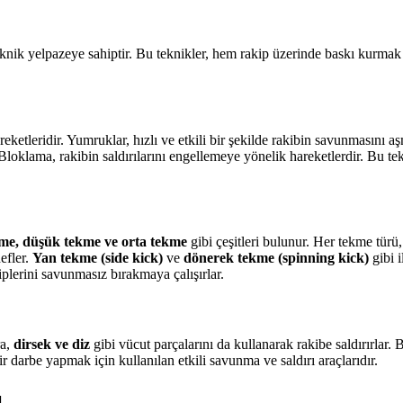
eknik yelpazeye sahiptir. Bu teknikler, hem rakip üzerinde baskı kurma
eketleridir. Yumruklar, hızlı ve etkili bir şekilde rakibin savunmasını 
. Bloklama, rakibin saldırılarını engellemeye yönelik hareketlerdir. B
me, düşük tekme ve orta tekme
gibi çeşitleri bulunur. Her tekme türü, 
efler.
Yan tekme (side kick)
ve
dönerek tekme (spinning kick)
gibi i
plerini savunmasız bırakmaya çalışırlar.
ra,
dirsek ve diz
gibi vücut parçalarını da kullanarak rakibe saldırırlar. 
 darbe yapmak için kullanılan etkili savunma ve saldırı araçlarıdır.
ı