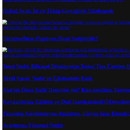
Dijital Ayak İzi ve Takip Gerçeğiyle Yüzleşmek
Girişimcilikte Özgüven Nasıl Geliştirilir?
Teori Nedir Bilimsel Düşüncenin Temel Taşı Üzerine D
Jürili Sınav Nedir ve Eğitimdeki Rolü
Akıl mı Önce Gelir Deneyim mi? Rasyonalizm Tartış
Kaynaştırma Eğitimi ve Özel Gereksinimli Öğrenciler
Ticaretin Görünmeyen Anahtarı, Güven İnşa Etmek!
Araştırma Yöntemi Nedir