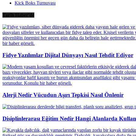
Kick Boks Turnuvası
Tarih Haber'de
Fidye Yazılımlar Dijital Dünyayı Nasıl Tehdit Ediyor
Alerji Nedir Vücudun Aşırı Tepkisi Nasıl Önlenir
Disiplinlerarası Eğitim Nedir Hangi Alanlarda Kullanı