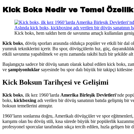
Kick Boks Nedir ve Temel Özellik
Kick boks, hem saldırı hem de savunma amaçlı kullanılan geniş b
Kick boks
, dövüş sporları arasında oldukça popüler ve etkili bir dal o
yumruk tekniklerini içerir. Bu spor, dövüşçülerin hız, güç, dayanıklılık
etkili savunma yapabilmek ve aynı zamanda rakibi hızlı bir şekilde alt
Başlangıçta sadece bir dövüş sanatı olarak kabul edilen kick boks, 
ve
şampiyonluklar
sayesinde bu spor dalı büyük bir takipçi kitlesine
Kick Boksun Tarihçesi ve Gelişimi
Kick boks
, ilk kez 1960’larda
Amerika Birleşik Devletleri
‘nde popü
boks,
kickboxing
adı verilen bir dövüş sanatının batıda gelişmiş bir 
boksun temellerini atmıştır.
1960’ların sonlarına doğru, Amerikalı dövüşçüler ve spor eğitmenleri, 
karışımı olan bu dövüş stili, kısa sürede büyük bir popülerlik kazanmı
profesyonel sporcular tarafından sıkça tercih edilen, hızla gelişen bir