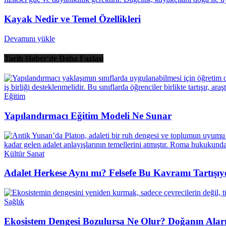
Kayak Nedir ve Temel Özellikleri
Devamını yükle
Tarih Haber'de Daha Fazlası
Eğitim
Yapılandırmacı Eğitim Modeli Ne Sunar
Kültür Sanat
Adalet Herkese Aynı mı? Felsefe Bu Kavramı Tartışıy
Sağlık
Ekosistem Dengesi Bozulursa Ne Olur? Doğanın Alarm