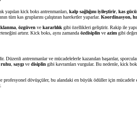
rak yapılan kick boks antrenmanları,
kalp sağlığını iyileştirir
,
kas gücü
nın tüm kas gruplarını çalıştıran hareketler yaparlar.
Koordinasyon, hız
aklanma
,
özgüven
ve
kararlılık
gibi özellikleri geliştirir. Rakip ile y
yeteneğini artırır. Kick boks, aynı zamanda
özdisiplin
ve
azim
gibi değer
ir. Düzenli antrenmanlar ve mücadelelerle kazanılan başarılar, sporcuları
ı ruhu
,
saygı
ve
disiplin
gibi kavramları vurgular. Bu nedenle, kick bok
e profesyonel dövüşçüler, bu alandaki en büyük ödüller için mücadele
.