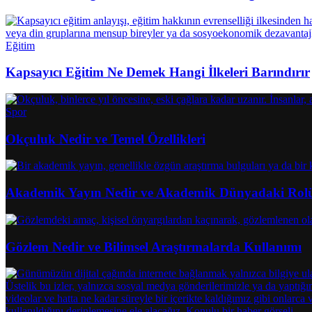
Eğitim
Kapsayıcı Eğitim Ne Demek Hangi İlkeleri Barındırır
Spor
Okçuluk Nedir ve Temel Özellikleri
Akademik Yayın Nedir ve Akademik Dünyadaki Rol
Gözlem Nedir ve Bilimsel Araştırmalarda Kullanımı