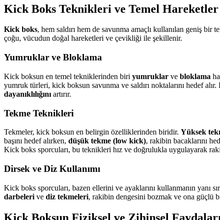
Kick Boks Teknikleri ve Temel Hareketler
Kick boks
, hem saldırı hem de savunma amaçlı kullanılan geniş bir t
çoğu, vücudun doğal hareketleri ve çevikliği ile şekillenir.
Yumruklar ve Bloklama
Kick boksun en temel tekniklerinden biri
yumruklar
ve
bloklama
har
yumruk türleri, kick boksun savunma ve saldırı noktalarını hedef alır
dayanıklılığını
artırır.
Tekme Teknikleri
Tekmeler, kick boksun en belirgin özelliklerinden biridir.
Yüksek tek
başını hedef alırken,
düşük tekme (low kick)
, rakibin bacaklarını hed
Kick boks sporcuları, bu teknikleri hız ve doğrulukla uygulayarak raki
Dirsek ve Diz Kullanımı
Kick boks sporcuları, bazen ellerini ve ayaklarını kullanmanın yanı sı
darbeleri
ve
diz tekmeleri
, rakibin dengesini bozmak ve ona güçlü bir
Kick Boksun Fiziksel ve Zihinsel Faydalar