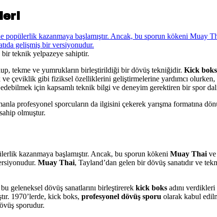
leri
ir teknik yelpazeye sahiptir.
lup, tekme ve yumrukların birleştirildiği bir dövüş tekniğidir.
Kick boks
 ve çeviklik gibi fiziksel özelliklerini geliştirmelerine yardımcı olurken
 edebilmek için kapsamlı teknik bilgi ve deneyim gerektiren bir spor dalı
zamanla profesyonel sporcuların da ilgisini çekerek yarışma formatına 
 sahip olmuştur.
lerlik kazanmaya başlamıştır. Ancak, bu sporun kökeni
Muay Thai
v
versiyonudur.
Muay Thai
, Tayland’dan gelen bir dövüş sanatıdır ve tek
bu geleneksel dövüş sanatlarını birleştirerek
kick boks
adını verdikleri 
ştır. 1970’lerde, kick boks,
profesyonel dövüş sporu
olarak kabul edil
 dövüş sporudur.