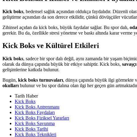
Kick boks
, bedensel sağlık açısından oldukça faydalıdır. Düzenli ola
geliştirme açısından da son derece etkilidir, çünkü dövüşçüler vücutları
Zihinsel açıdan da kick boks, büyük faydalar sağlar. Bu spor dalı,
od
gerekir. Bu da, özellikle stresi yönetme ve baskı altında karar verme 
Kick Boks ve Kültürel Etkileri
Kick boks
, sadece bir spor dalı değil, aynı zamanda bir yaşam biçimid
olarak da dünya çapında büyük bir etkiye sahiptir. Kick boks,
savaşç
gelişimlerine katkıda bulunur.
Bugün,
kick boks turnuvaları
, dünya çapında büyük ilgi görmekte v
okulları
bulunur ve bu spor dalına olan ilgi her geçen gün artmaktadır
Tarih Haber
Kick Boks
Kick Boks Antrenmanı
Kick Boks Faydaları
Kick Boks Fiziksel Yararları
Kick Boks Savunma
Kick Boks Tarihi
Kick Boks Teknikleri