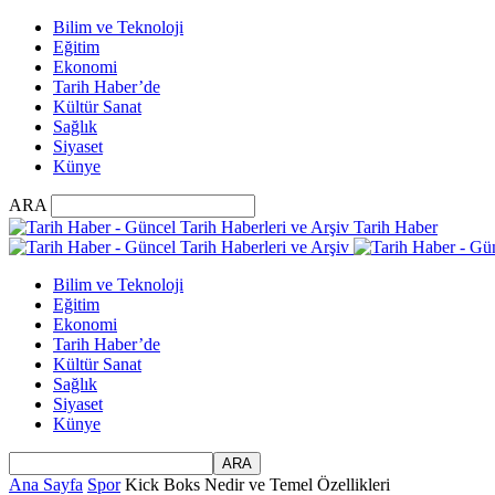
Bilim ve Teknoloji
Eğitim
Ekonomi
Tarih Haber’de
Kültür Sanat
Sağlık
Siyaset
Künye
ARA
Tarih Haber
Bilim ve Teknoloji
Eğitim
Ekonomi
Tarih Haber’de
Kültür Sanat
Sağlık
Siyaset
Künye
Ana Sayfa
Spor
Kick Boks Nedir ve Temel Özellikleri