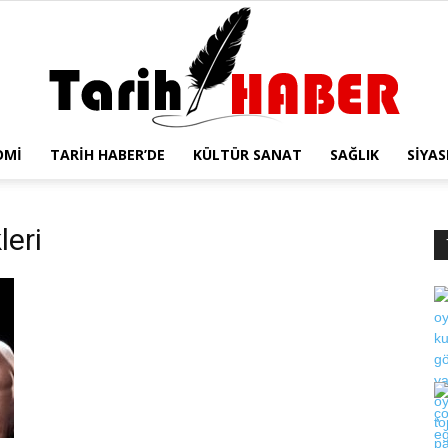
OMI
TARIH HABER’DE
KÜLTÜR SANAT
SAĞLIK
SIYAS
Tarih
leri
Haber