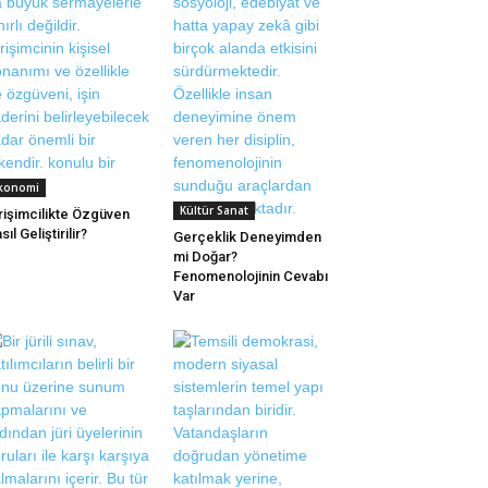
konomi
Kültür Sanat
rişimcilikte Özgüven
sıl Geliştirilir?
Gerçeklik Deneyimden
mi Doğar?
Fenomenolojinin Cevabı
Var