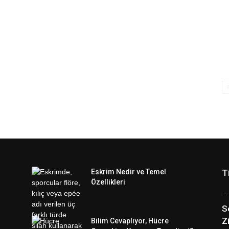
Eskrim Nedir ve Temel
T
Özellikleri
S
Z
Bilim Cevaplıyor, Hücre