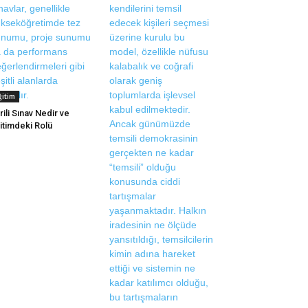
ğitim
rili Sınav Nedir ve
itimdeki Rolü