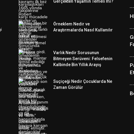
Gerçekten Yaşamın Temeli mi?
H
Örneklem Nedir ve
Araştırmalarda Nasıl Kullanılır
G
F
Varlık Nedir Sorusunun
Bitmeyen Serüveni: Felsefenin
Kalbinde Bin Yıllık Arayış
P
Et
Suçiçeği Nedir Çocuklarda Ne
Zaman Görülür
B