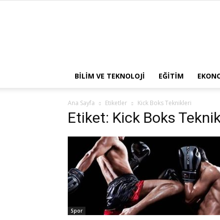
BILIM VE TEKNOLOJI
EĞITIM
EKON
Ana Sayfa
Etiketler
Kick Boks Teknikleri
Etiket: Kick Boks Teknik
Spor