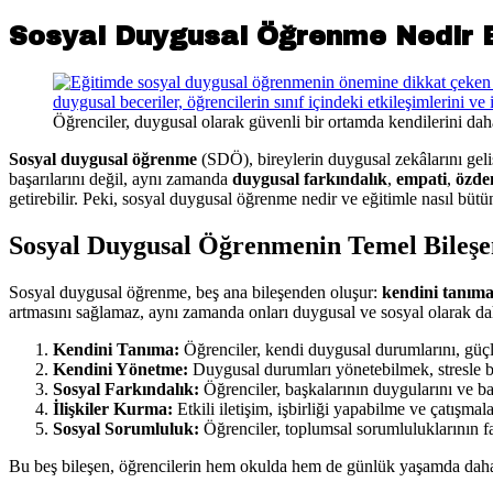
Sosyal Duygusal Öğrenme Nedir Eğ
Öğrenciler, duygusal olarak güvenli bir ortamda kendilerini daha
Sosyal duygusal öğrenme
(SDÖ), bireylerin duygusal zekâlarını geli
başarılarını değil, aynı zamanda
duygusal farkındalık
,
empati
,
özde
getirebilir. Peki, sosyal duygusal öğrenme nedir ve eğitimle nasıl büt
Sosyal Duygusal Öğrenmenin Temel Bileşe
Sosyal duygusal öğrenme, beş ana bileşenden oluşur:
kendini tanım
artmasını sağlamaz, aynı zamanda onları duygusal ve sosyal olarak daha
Kendini Tanıma:
Öğrenciler, kendi duygusal durumlarını, güçlü
Kendini Yönetme:
Duygusal durumları yönetebilmek, stresle ba
Sosyal Farkındalık:
Öğrenciler, başkalarının duygularını ve bakı
İlişkiler Kurma:
Etkili iletişim, işbirliği yapabilme ve çatışmal
Sosyal Sorumluluk:
Öğrenciler, toplumsal sorumluluklarının far
Bu beş bileşen, öğrencilerin hem okulda hem de günlük yaşamda daha 