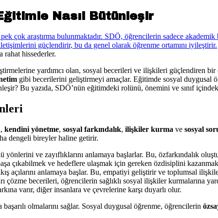
itimle Nasıl Bütünleşir
 rahat hissederler.
ştirmelerine yardımcı olan, sosyal becerileri ve ilişkileri güçlendiren 
netim
gibi becerilerini geliştirmeyi amaçlar. Eğitimde sosyal duygusal öğ
ünleşir? Bu yazıda, SDÖ’nün eğitimdeki rolünü, önemini ve sınıf içindek
nleri
a
,
kendini yönetme
,
sosyal farkındalık
,
ilişkiler kurma
ve
sosyal so
 dengeli bireyler haline getirir.
 yönlerini ve zayıflıklarını anlamaya başlarlar. Bu, özfarkındalık oluşt
şa çıkabilmek ve hedeflere ulaşmak için gereken özdisiplini kazanmak ö
ş açılarını anlamaya başlar. Bu, empatiyi geliştirir ve toplumsal ilişkiler
arı çözme becerileri, öğrencilerin sağlıklı sosyal ilişkiler kurmalarına yar
kına varır, diğer insanlara ve çevrelerine karşı duyarlı olur.
başarılı olmalarını sağlar. Sosyal duygusal öğrenme, öğrencilerin
özsa