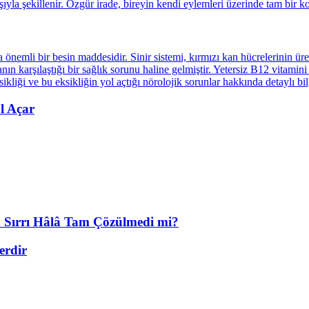
l Açar
n Sırrı Hâlâ Tam Çözülmedi mi?
erdir