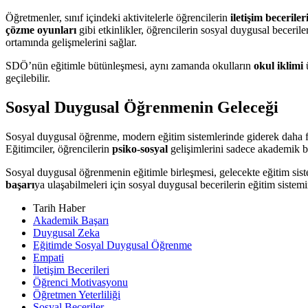
Öğretmenler, sınıf içindeki aktivitelerle öğrencilerin
iletişim beceriler
çözme oyunları
gibi etkinlikler, öğrencilerin sosyal duygusal becerile
ortamında gelişmelerini sağlar.
SDÖ’nün eğitimle bütünleşmesi, aynı zamanda okulların
okul iklimi
ü
geçilebilir.
Sosyal Duygusal Öğrenmenin Geleceği
Sosyal duygusal öğrenme, modern eğitim sistemlerinde giderek daha f
Eğitimciler, öğrencilerin
psiko-sosyal
gelişimlerini sadece akademik b
Sosyal duygusal öğrenmenin eğitimle birleşmesi, gelecekte eğitim sis
başarı
ya ulaşabilmeleri için sosyal duygusal becerilerin eğitim sistemi
Tarih Haber
Akademik Başarı
Duygusal Zeka
Eğitimde Sosyal Duygusal Öğrenme
Empati
İletişim Becerileri
Öğrenci Motivasyonu
Öğretmen Yeterliliği
Sosyal Beceriler