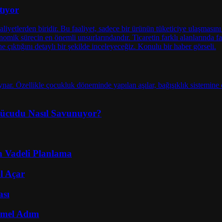
tıyor
 Vücudu Nasıl Savunuyor?
un Vadeli Planlama
l Açar
ası
emel Adım