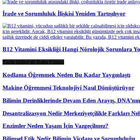
İrade ve Sorumluluk İlişkisi Yeniden Tartışılıyor
B12 Vitamini Eksikliği Hangi Nörolojik Sorunlara Yo
Tarih Haber'de Daha Fazlası
Kodlama Öğrenmek Neden Bu Kadar Yaygınlaştı
Makine Öğrenmesi Teknolojiyi Nasıl Dönüştürüyor
Bilimin Derinliklerinde Devam Eden Arayış, DNA’nı
Desantralizasyon Nedir Merkeziyetçilikle Farkları Nel
Enzimler Neden Yaşam İçin Vazgeçilmez?
Bilimsel Etik Nedir Bilimin Vicdanı ve Sorumluluğu