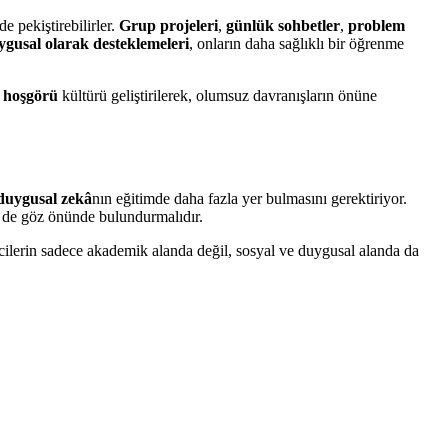
de pekiştirebilirler.
Grup projeleri
,
günlük sohbetler
,
problem
ygusal olarak desteklemeleri
, onların daha sağlıklı bir öğrenme
e
hoşgörü
kültürü geliştirilerek, olumsuz davranışların önüne
 duygusal zekâ
nın eğitimde daha fazla yer bulmasını gerektiriyor.
i de göz önünde bulundurmalıdır.
cilerin sadece akademik alanda değil, sosyal ve duygusal alanda da