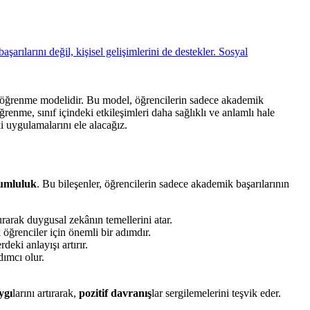
bir öğrenme modelidir. Bu model, öğrencilerin sadece akademik
renme, sınıf içindeki etkileşimleri daha sağlıklı ve anlamlı hale
i uygulamalarını ele alacağız.
rumluluk
. Bu bileşenler, öğrencilerin sadece akademik başarılarının
urarak duygusal zekânın temellerini atar.
ğrenciler için önemli bir adımdır.
deki anlayışı artırır.
dımcı olur.
ygı
larını artırarak,
pozitif davranış
lar sergilemelerini teşvik eder.