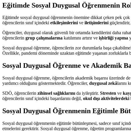
Eğitimde Sosyal Duygusal Öğrenmenin Ro
Eğitimde sosyal duygusal öğrenmenin önemine dikkat çeken pek çok araş
öğrencilerin sınıf içindeki
etkileşimlerini
ve
iletişimlerini
güçlendirir,
Öğrenciler, duygusal olarak güvenli bir ortamda kendilerini daha raha
öğrencilerin
grup çalışmalarına
katılımını artırır ve
işbirliği yapma
y
Sosyal duygusal öğrenme, öğrencilerin zor durumlarla başa çıkabilmeler
Özellikle, pandemi döneminde uzaktan eğitimde yaşanan zorluklarla ba
Sosyal Duygusal Öğrenme ve Akademik Başa
Sosyal duygusal öğrenme, öğrencilerin akademik başarısı üzerinde de do
yardımcı olduğunu göstermektedir. Öğrenciler,
duygusal zekâ
larını 
SDÖ, öğrencilerin
zihinsel sağlıklarını
da iyileştirir.
Stresten
ve
kay
öğrencilerin sınıf içindeki başarılarını değil,
okul dışı aktivitelerdeki
b
Sosyal Duygusal Öğrenmenin Eğitimle Büt
Sosyal duygusal öğrenmenin eğitimle bütünleşmesi, sadece sınıf içindeki
etmelerini gerektirir. Sosyal duygusal öğrenme, öğretim programlarına 