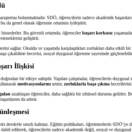
lü
tırma bulunmaktadır. SDÖ, öğrencilerin sadece akademik başarılarını de
 bu da genel olarak öğrenme ortamını iyileştirir.
t hissederler. Bu güvenli ortamda, öğrenciler
başarı korkusu
yaşamadan 
eteneklerini geliştirir.
ini sağlar. Okulda ve yaşamda karşılaştıkları zorlukları daha etkili bir 
şa çıkabilme becerisi, sosyal duygusal öğrenme sayesinde güçlenebilir
rı İlişkisi
ğrudan bir etkiye sahiptir. Yapılan çalışmalar, öğrencilerin duygusal z
kullanarak
motivasyonlarını
artırır,
zorluklarla başa çıkma
becerilerini
gıdan
uzaklaşan öğrenciler, daha sağlıklı bir zihinsel duruma gelirler.
aşarılarını da artırır.
ünleşmesi
 derslerle sınırlı kalmaz. Eğitim politikaları, öğretmenlerin SDÖ’ye dai
dahil edilerek, öğrencilerin sadece akademik değil, sosyal ve duygusal ge