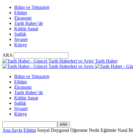
Bilim ve Teknoloji
Eğitim
Ekonomi
Tarih Haber’de
Kültür Sanat
Sağlık
Siyaset
Künye
ARA
Tarih Haber
Bilim ve Teknoloji
Eğitim
Ekonomi
Tarih Haber’de
Kültür Sanat
Sağlık
Siyaset
Künye
Ana Sayfa
Eğitim
Sosyal Duygusal Öğrenme Nedir Eğitimle Nasıl Bü