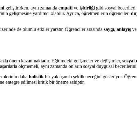
ini
geliştirirken, aynı zamanda
empati
ve
işbirliği
gibi sosyal becerileri 
rinin gelişmesine yardımcı olabilir. Ayrıca, öğretmenlerin öğrencileri
du
zerinde de olumlu etkiler yaratır. Öğrenciler arasında
saygı
,
anlayış
v
azla önem kazanmaktadır. Eğitimdeki gelişmeler ve değişimler,
sosyal
aşarılarla ölçmemeli, aynı zamanda onların sosyal duygusal becerilerin
temlerinin daha
holistik
bir yaklaşımla şekilleneceğini gösteriyor. Öğren
ne entegre edilmesi kritik bir öneme sahiptir.