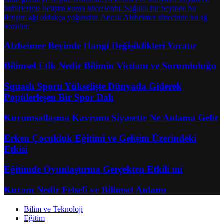
Alzheimer Beyinde Hangi Değişiklikleri Yaratır
Bilimsel Etik Nedir Bilimin Vicdanı ve Sorumluluğu
Squash Sporu Yükselişte Dünyada Giderek
Popülerleşen Bir Spor Dalı
Kurumsallaşma Kavramı Siyasette Ne Anlama Gelir
Erken Çocukluk Eğitimi ve Gelişim Üzerindeki
Etkisi
Eğitimde Oyunlaştırma Gerçekten Etkili mi
Kuram Nedir Felsefi ve Bilimsel Anlamı
Bilim ve Teknoloji
Eğitim