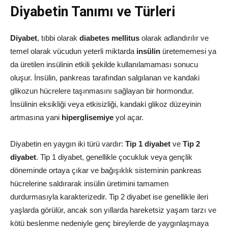
Diyabetin Tanımı ve Türleri
Diyabet
, tıbbi olarak
diabetes mellitus
olarak adlandırılır ve
temel olarak vücudun yeterli miktarda
insülin
üretememesi ya
da üretilen insülinin etkili şekilde kullanılamaması sonucu
oluşur. İnsülin, pankreas tarafından salgılanan ve kandaki
glikozun hücrelere taşınmasını sağlayan bir hormondur.
İnsülinin eksikliği veya etkisizliği, kandaki glikoz düzeyinin
artmasına yani
hiperglisemiye
yol açar.
Diyabetin en yaygın iki türü vardır:
Tip 1 diyabet
ve
Tip 2
diyabet
. Tip 1 diyabet, genellikle çocukluk veya gençlik
döneminde ortaya çıkar ve bağışıklık sisteminin pankreas
hücrelerine saldırarak insülin üretimini tamamen
durdurmasıyla karakterizedir. Tip 2 diyabet ise genellikle ileri
yaşlarda görülür, ancak son yıllarda hareketsiz yaşam tarzı ve
kötü beslenme nedeniyle genç bireylerde de yaygınlaşmaya