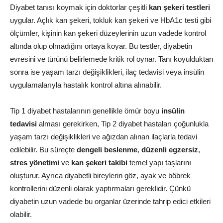
Diyabet tanısı koymak için doktorlar çeşitli
kan şekeri testleri
uygular. Açlık kan şekeri, tokluk kan şekeri ve HbA1c testi gibi
ölçümler, kişinin kan şekeri düzeylerinin uzun vadede kontrol
altında olup olmadığını ortaya koyar. Bu testler, diyabetin
evresini ve türünü belirlemede kritik rol oynar. Tanı koyulduktan
sonra ise yaşam tarzı değişiklikleri, ilaç tedavisi veya insülin
uygulamalarıyla hastalık kontrol altına alınabilir.
Tip 1 diyabet hastalarının genellikle ömür boyu
insülin
tedavisi
alması gerekirken, Tip 2 diyabet hastaları çoğunlukla
yaşam tarzı değişiklikleri ve ağızdan alınan ilaçlarla tedavi
edilebilir. Bu süreçte
dengeli beslenme
,
düzenli egzersiz
,
stres yönetimi
ve
kan şekeri takibi
temel yapı taşlarını
oluşturur. Ayrıca diyabetli bireylerin göz, ayak ve böbrek
kontrollerini düzenli olarak yaptırmaları gereklidir. Çünkü
diyabetin uzun vadede bu organlar üzerinde tahrip edici etkileri
olabilir.