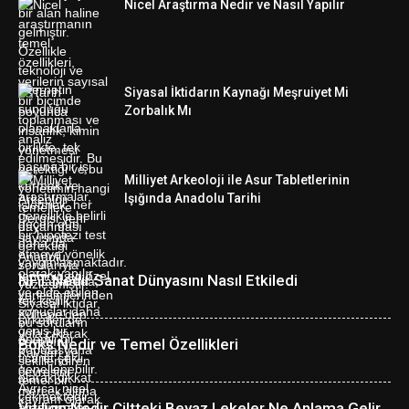
Nicel Araştırma Nedir ve Nasıl Yapılır
Siyasal İktidarın Kaynağı Meşruiyet Mi
Zorbalık Mı
Milliyet Arkeoloji ile Asur Tabletlerinin
Işığında Anadolu Tarihi
NFT Nedir Sanat Dünyasını Nasıl Etkiledi
Boks Nedir ve Temel Özellikleri
Vitiligo Nedir Ciltteki Beyaz Lekeler Ne Anlama Gelir