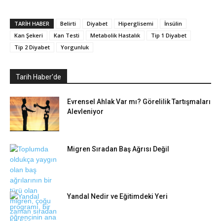
TARIH HABER
Belirti
Diyabet
Hiperglisemi
İnsülin
Kan Şekeri
Kan Testi
Metabolik Hastalık
Tip 1 Diyabet
Tip 2 Diyabet
Yorgunluk
Tarih Haber'de
Evrensel Ahlak Var mı? Görelilik Tartışmaları
Alevleniyor
Migren Sıradan Baş Ağrısı Değil
Yandal Nedir ve Eğitimdeki Yeri