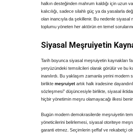
halkın desteğinden mahrum kaldığı için uzun vad
kalıcılığı, sadece silahlı güç ya da yasalarla 
olan inancıyla da şekillenir. Bu nedenle siyasal m
toplumu yöneten her aktörün en temel sorularında
Siyasal Meşruiyetin Kayn
Tarih boyunca siyasal meşruiyetin kaynakları fark
yeryüzündeki temsilcileri olarak görülür ve bu 
inanılırdı. Bu yaklaşım zamanla yerini modern 
birlikte
meşruiyet
artık halk iradesine dayandı
sözleşmesi” düşüncesiyle birlikte, siyasal ikti
hiçbir yönetimin meşru olamayacağı ilkesi beni
Bugün modern demokrasilerde meşruiyetin temel
yöneticilerini belirlemesi, siyasal otoriteye meş
garanti etmez. Seçimlerin şeffaf ve rekabetçi o