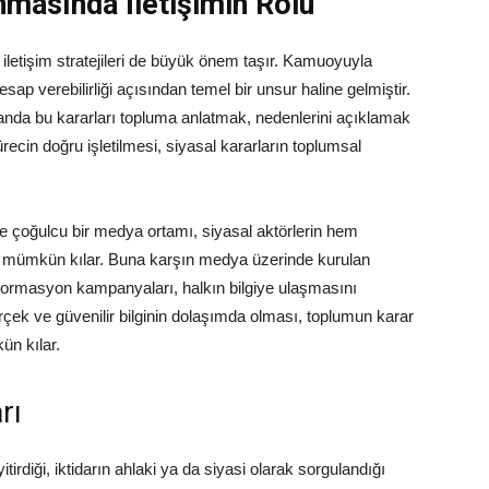
nmasında İletişimin Rolü
etişim stratejileri de büyük önem taşır. Kamuoyuyla
hesap verebilirliği açısından temel bir unsur haline gelmiştir.
nda bu kararları topluma anlatmak, nedenlerini açıklamak
ecin doğru işletilmesi, siyasal kararların toplumsal
e çoğulcu bir medya ortamı, siyasal aktörlerin hem
 mümkün kılar. Buna karşın medya üzerinde kurulan
enformasyon kampanyaları, halkın bilgiye ulaşmasını
rçek ve güvenilir bilginin dolaşımda olması, toplumun karar
ün kılar.
rı
tirdiği, iktidarın ahlaki ya da siyasi olarak sorgulandığı