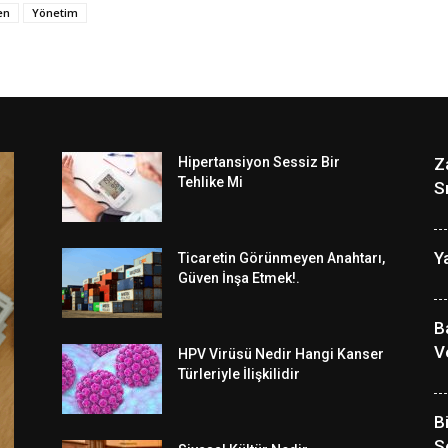
en
Yönetim
Hipertansiyon Sessiz Bir
Z
Tehlike Mi
Sı
Y
Ticaretin Görünmeyen Anahtarı,
Güven İnşa Etmek!.
B
V
HPV Virüsü Nedir Hangi Kanser
Türleriyle İlişkilidir
B
S