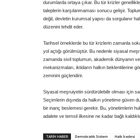
durumlarda ortaya çıkar. Bu tür krizler genellikl
taleplerin karşılanmaması sonucu gelişir. Toplu
değil, devletin kurumsal yapısı da sorgulanır ha
düzenini tehdit eder.
Tarihsel örneklerde bu tür krizlerin zamanla soka
yol açtığı görülmüştür. Bu nedenle siyasal meşr
zamanda sivil toplumun, akademik dünyanın ve 
mekanizmaları, iktidarın halkın beklentilerine g
zeminini güçlendirir.
Siyasal meşruiyetin sürdürülebilir olması için 
Seçimlerin dışında da halkın yönetime güven du
bir inanç beslemesi gerekir. Bu, yönetimlerin h
adalete ve temsil ilkesine ne kadar bağlı kaldıklar
TARIH HABER
Demokratik Sistem
Halk İradesi