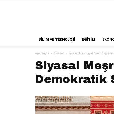
BILIM VE TEKNOLOJI
EĞITIM
EKON
Ana Sayfa
Siyaset
Siyasal Meşruiyet Nasıl Sağlan
Siyasal Meşr
Demokratik 