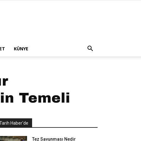
ET
KÜNYE
ır
in Temeli
Tarih Haber'de
Tez Savunması Nedir