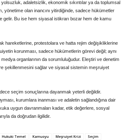
e yolsuzluk, adaletsizlik, ekonomik sıkıntılar ya da toplumsal
m, yönetime olan inancını yitirdiğinde, sadece hükümetler
le gelir. Bu ise hem siyasal istikrarı bozar hem de kamu
k hareketlerine, protestolara ve hatta rejim değişikliklerine
uiyetin korunması, sadece hükümetlerin görevi değil; aynı
medya organlarının da sorumluluğudur. Eleştiri ve denetim
öre şekillenmesini sağlar ve siyasal sistemin meşruiyet
sadece seçim sonuçlarına dayanmak yeterli değildir.
yması, kurumlara inanması ve adaletin sağlandığına dair
ukuka uygun davranmaları kadar, etik değerlere, sosyal
ıyla da doğrudan ilgilidir.
Hukuki Temel
Kamuoyu
Meşruiyet Krizi
Seçim