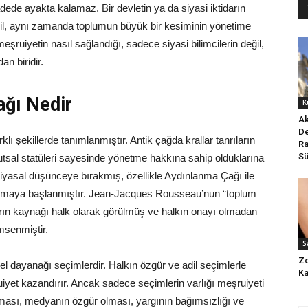
ede ayakta kalamaz. Bir devletin ya da siyasi iktidarın
değil, aynı zamanda toplumun büyük bir kesiminin yönetime
eşruiyetin nasıl sağlandığı, sadece siyasi bilimcilerin değil,
n biridir.
ağı Nedir
K
Ak
De
lı şekillerde tanımlanmıştır. Antik çağda krallar tanrıların
Ra
Sü
kutsal statüleri sayesinde yönetme hakkına sahip olduklarına
siyasal düşünceye bırakmış, özellikle Aydınlanma Çağı ile
rılmaya başlanmıştır. Jean-Jacques Rousseau’nun “toplum
darın kaynağı halk olarak görülmüş ve halkın onayı olmadan
msenmiştir.
S
Zo
 dayanağı seçimlerdir. Halkın özgür ve adil seçimlerle
Ka
ruiyet kazandırır. Ancak sadece seçimlerin varlığı meşruiyeti
lması, medyanın özgür olması, yargının bağımsızlığı ve