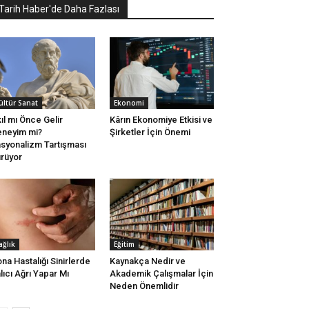
Tarih Haber'de Daha Fazlası
ültür Sanat
Ekonomi
ıl mı Önce Gelir
Kârın Ekonomiye Etkisi ve
neyim mi?
Şirketler İçin Önemi
syonalizm Tartışması
rüyor
ağlık
Eğitim
na Hastalığı Sinirlerde
Kaynakça Nedir ve
lıcı Ağrı Yapar Mı
Akademik Çalışmalar İçin
Neden Önemlidir