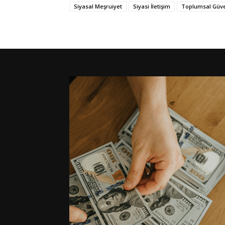
Siyasal Meşruiyet
Siyasi İletişim
Toplumsal Güv