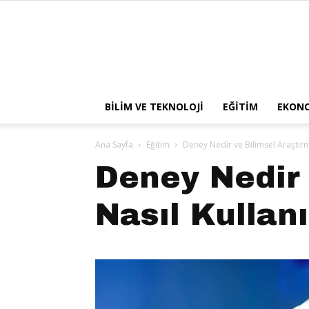
BILIM VE TEKNOLOJI
EĞITIM
EKON
Ana Sayfa
Eğitim
Deney Nedir ve Bilimsel Araştırma
Deney Nedir 
Nasıl Kullanı