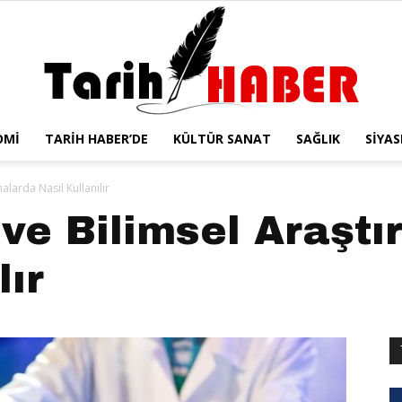
OMI
TARIH HABER’DE
KÜLTÜR SANAT
SAĞLIK
SIYAS
Tarih
larda Nasıl Kullanılır
ve Bilimsel Araşt
lır
Haber