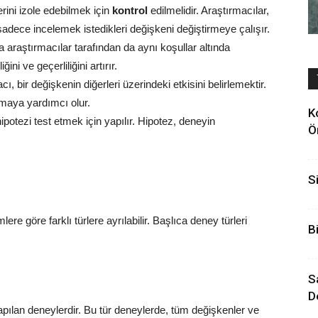
erini izole edebilmek için
kontrol
edilmelidir. Araştırmacılar,
 sadece incelemek istedikleri değişkeni değiştirmeye çalışır.
 araştırmacılar tarafından da aynı koşullar altında
ğini ve geçerliliğini artırır.
, bir değişkenin diğerleri üzerindeki etkisini belirlemektir.
ymaya yardımcı olur.
K
potezi test etmek için yapılır. Hipotez, deneyin
Ö
S
re göre farklı türlere ayrılabilir. Başlıca deney türleri
B
S
D
yapılan deneylerdir. Bu tür deneylerde, tüm değişkenler ve