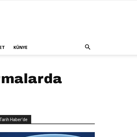
ET
KÜNYE
ırmalarda
Tarih Haber'de