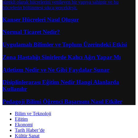
Kanser Hücreleri Nasıl Oluşur
Normal Ticaret Nedir?
Uygulamalı Bilimler ve Toplum Üzerindeki Etkisi
Zona Hastalığı Sinirlerde Kalıcı Ağrı Yapar Mı
Atletizm Nedir ve Ne Gibi Faydalar Sunar
Disiplinlerarası Eğitim Nedir Hangi Alanlarda
Kullanılır
Pedagoji Bilimi Öğrenci Başarısını Nasıl Etkiler
Bilim ve Teknoloji
Eğitim
Ekonomi
Tarih Haber’de
Kültür Sanat