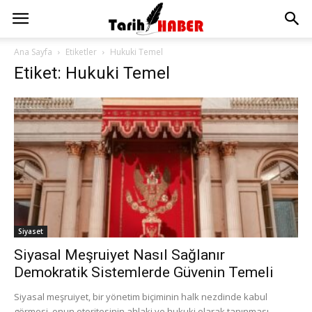
Ana Sayfa
Etiketler
Hukuki Temel
Etiket: Hukuki Temel
Siyaset
Siyasal Meşruiyet Nasıl Sağlanır
Demokratik Sistemlerde Güvenin Temeli
Siyasal meşruiyet, bir yönetim biçiminin halk nezdinde kabul
görmesi, onun otoritesinin ahlaki ve hukuki olarak tanınması