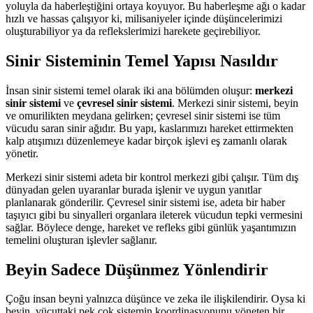
yoluyla da haberleştiğini ortaya koyuyor. Bu haberleşme ağı o kadar
hızlı ve hassas çalışıyor ki, milisaniyeler içinde düşüncelerimizi
oluşturabiliyor ya da reflekslerimizi harekete geçirebiliyor.
Sinir Sisteminin Temel Yapısı Nasıldır
İnsan sinir sistemi temel olarak iki ana bölümden oluşur:
merkezi
sinir sistemi
ve
çevresel sinir sistemi
. Merkezi sinir sistemi, beyin
ve omurilikten meydana gelirken; çevresel sinir sistemi ise tüm
vücudu saran sinir ağıdır. Bu yapı, kaslarımızı hareket ettirmekten
kalp atışımızı düzenlemeye kadar birçok işlevi eş zamanlı olarak
yönetir.
Merkezi sinir sistemi adeta bir kontrol merkezi gibi çalışır. Tüm dış
dünyadan gelen uyaranlar burada işlenir ve uygun yanıtlar
planlanarak gönderilir. Çevresel sinir sistemi ise, adeta bir haber
taşıyıcı gibi bu sinyalleri organlara ileterek vücudun tepki vermesini
sağlar. Böylece denge, hareket ve refleks gibi günlük yaşantımızın
temelini oluşturan işlevler sağlanır.
Beyin Sadece Düşünmez Yönlendirir
Çoğu insan beyni yalnızca düşünce ve zeka ile ilişkilendirir. Oysa ki
beyin, vücuttaki pek çok sistemin koordinasyonunu yöneten bir