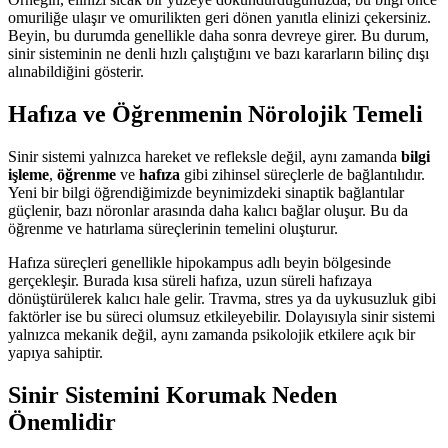
omuriliğe ulaşır ve omurilikten geri dönen yanıtla elinizi çekersiniz.
Beyin, bu durumda genellikle daha sonra devreye girer. Bu durum,
sinir sisteminin ne denli hızlı çalıştığını ve bazı kararların bilinç dışı
alınabildiğini gösterir.
Hafıza ve Öğrenmenin Nörolojik Temeli
Sinir sistemi yalnızca hareket ve refleksle değil, aynı zamanda
bilgi
işleme
,
öğrenme
ve
hafıza
gibi zihinsel süreçlerle de bağlantılıdır.
Yeni bir bilgi öğrendiğimizde beynimizdeki sinaptik bağlantılar
güçlenir, bazı nöronlar arasında daha kalıcı bağlar oluşur. Bu da
öğrenme ve hatırlama süreçlerinin temelini oluşturur.
Hafıza süreçleri genellikle hipokampus adlı beyin bölgesinde
gerçekleşir. Burada kısa süreli hafıza, uzun süreli hafızaya
dönüştürülerek kalıcı hale gelir. Travma, stres ya da uykusuzluk gibi
faktörler ise bu süreci olumsuz etkileyebilir. Dolayısıyla sinir sistemi
yalnızca mekanik değil, aynı zamanda psikolojik etkilere açık bir
yapıya sahiptir.
Sinir Sistemini Korumak Neden
Önemlidir