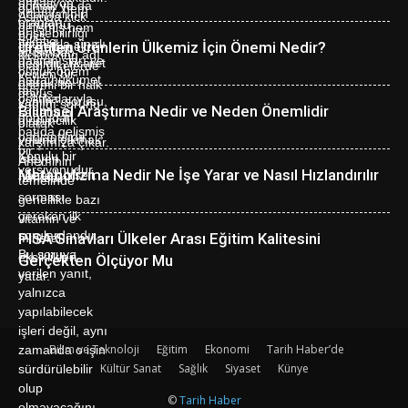
Üretilen Ürünlerin Ülkemiz İçin Önemi Nedir?
Bilimsel Araştırma Nedir ve Neden Önemlidir
Metabolizma Nedir Ne İşe Yarar ve Nasıl Hızlandırılır
PISA Sınavları Ülkeler Arası Eğitim Kalitesini
Gerçekten Ölçüyor Mu
Bilim ve Teknoloji
Eğitim
Ekonomi
Tarih Haber’de
Kültür Sanat
Sağlık
Siyaset
Künye
©
Tarih Haber