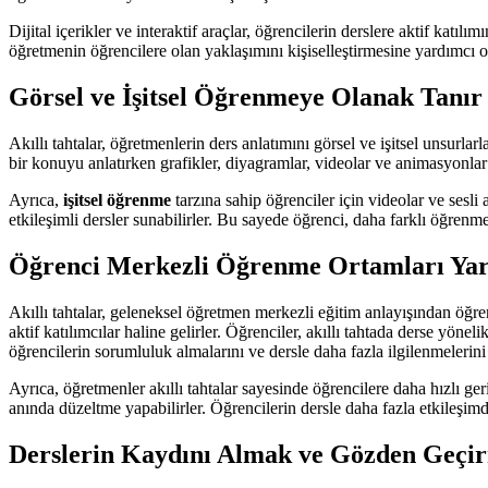
Dijital içerikler ve interaktif araçlar, öğrencilerin derslere aktif katıl
öğretmenin öğrencilere olan yaklaşımını kişiselleştirmesine yardımcı ol
Görsel ve İşitsel Öğrenmeye Olanak Tanır
Akıllı tahtalar, öğretmenlerin ders anlatımını görsel ve işitsel unsurla
bir konuyu anlatırken grafikler, diyagramlar, videolar ve animasyonlar k
Ayrıca,
işitsel öğrenme
tarzına sahip öğrenciler için videolar ve sesli a
etkileşimli dersler sunabilirler. Bu sayede öğrenci, daha farklı öğrenme
Öğrenci Merkezli Öğrenme Ortamları Yar
Akıllı tahtalar, geleneksel öğretmen merkezli eğitim anlayışından öğren
aktif katılımcılar haline gelirler. Öğrenciler, akıllı tahtada derse yöne
öğrencilerin sorumluluk almalarını ve dersle daha fazla ilgilenmelerini 
Ayrıca, öğretmenler akıllı tahtalar sayesinde öğrencilere daha hızlı ger
anında düzeltme yapabilirler. Öğrencilerin dersle daha fazla etkileşimde
Derslerin Kaydını Almak ve Gözden Geçir