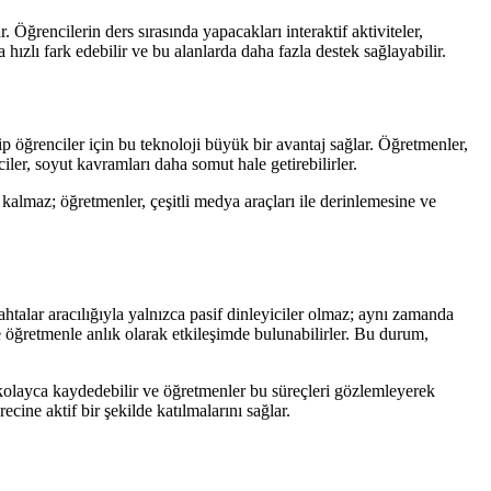
r. Öğrencilerin ders sırasında yapacakları interaktif aktiviteler,
ızlı fark edebilir ve bu alanlarda daha fazla destek sağlayabilir.
hip öğrenciler için bu teknoloji büyük bir avantaj sağlar. Öğretmenler,
iler, soyut kavramları daha somut hale getirebilirler.
rlı kalmaz; öğretmenler, çeşitli medya araçları ile derinlemesine ve
ahtalar aracılığıyla yalnızca pasif dinleyiciler olmaz; aynı zamanda
r ve öğretmenle anlık olarak etkileşimde bulunabilirler. Bu durum,
eri kolayca kaydedebilir ve öğretmenler bu süreçleri gözlemleyerek
cine aktif bir şekilde katılmalarını sağlar.