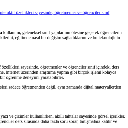
ta
kullanımı, geleneksel sınıf yapılarının ötesine geçerek öğrencilerin
ilerini, eğitimde nasıl bir değişim sağladıklarını ve bu teknolojinin
f özellikleri sayesinde, öğretmenler ve öğrenciler sınıf içindeki ders
leme, internet üzerinden araştırma yapma gibi birçok işlemi kolayca
 bir öğrenme deneyimi yaratabilirler.
dersleri sadece öğretmenden değil, aynı zamanda dijital materyallerden
azı ve çizimler kullanılırken, akıllı tahtalar sayesinde görsel içerikler,
enciler ders sırasında daha fazla soru sorar, tartışmalara katılır ve