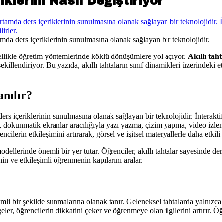
iklerini Nasıl Değiştiriyor
rtamda ders içeriklerinin sunulmasına olanak sağlayan bir teknolojidir.
zellikle öğretim yöntemlerinde köklü dönüşümlere yol açıyor.
Akıllı tah
llendiriyor. Bu yazıda, akıllı tahtaların sınıf dinamikleri üzerindeki etk
anılır?
 ders içeriklerinin sunulmasına olanak sağlayan bir teknolojidir. İnterakti
talar, dokunmatik ekranlar aracılığıyla yazı yazma, çizim yapma, video iz
ilerin etkileşimini artırarak, görsel ve işitsel materyallerle daha etkili
modellerinde önemli bir yer tutar. Öğrenciler, akıllı tahtalar sayesinde 
inin ve etkileşimli öğrenmenin kapılarını aralar.
şimli bir şekilde sunmalarına olanak tanır. Geleneksel tahtalarda yalnızca y
eler, öğrencilerin dikkatini çeker ve öğrenmeye olan ilgilerini artırır. Öğr