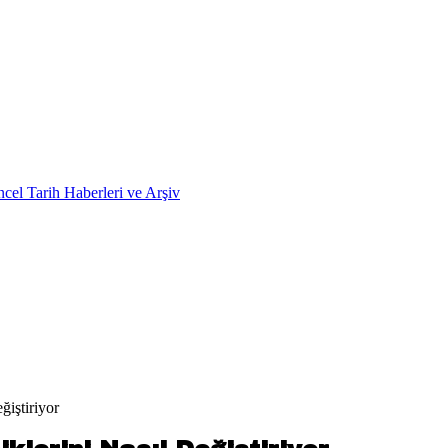
ğiştiriyor