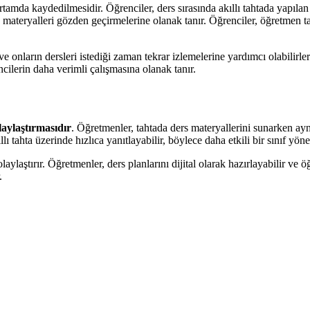
 ortamda kaydedilmesidir. Öğrenciler, ders sırasında akıllı tahtada yapılan
in materyalleri gözden geçirmelerine olanak tanır. Öğrenciler, öğretmen t
 ve onların dersleri istediği zaman tekrar izlemelerine yardımcı olabilirl
ilerin daha verimli çalışmasına olanak tanır.
laylaştırmasıdır
. Öğretmenler, tahtada ders materyallerini sunarken ayn
llı tahta üzerinde hızlıca yanıtlayabilir, böylece daha etkili bir sınıf yöne
olaylaştırır. Öğretmenler, ders planlarını dijital olarak hazırlayabilir ve
.