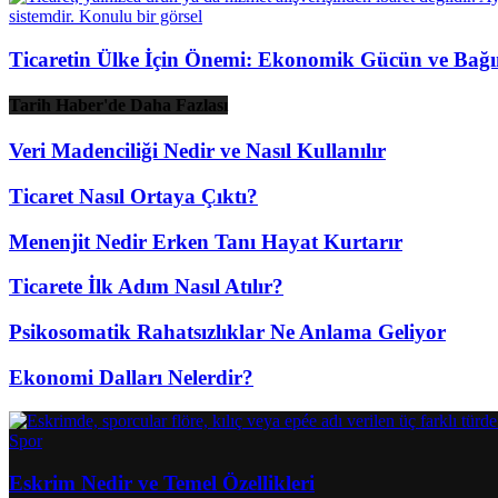
Ticaretin Ülke İçin Önemi: Ekonomik Gücün ve Bağım
Tarih Haber'de Daha Fazlası
Veri Madenciliği Nedir ve Nasıl Kullanılır
Ticaret Nasıl Ortaya Çıktı?
Menenjit Nedir Erken Tanı Hayat Kurtarır
Ticarete İlk Adım Nasıl Atılır?
Psikosomatik Rahatsızlıklar Ne Anlama Geliyor
Ekonomi Dalları Nelerdir?
Spor
Eskrim Nedir ve Temel Özellikleri