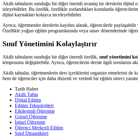
Akıllı tahtaların sunduğu bir diğer önemli avantaj ise derslerin dijital
izleyebilirler. Bu özellik, özellikle zorlandıkları konularda öğrenciler
dijital kaynakları kolayca inceleyebilirler.
Ayrıca, öğretmenler derslerin kaydını alarak, öğrencilerle paylaşabilir
Özellikle yoğun eğitim programlarında veya sınav dönemlerinde öğrenc
Sınıf Yönetimini Kolaylaştırır
Akıllı tahtaların sunduğu bir diğer önemli özellik,
sınıf yönetimini ko
temposunu değiştirebilir. Ayrıca, öğrencilerin dersle ilgili sorularını akı
Akıllı tahtalar, öğretmenlerin ders içeriklerini organize etmelerini de k
hem de öğrenciler için daha düzenli ve verimli bir eğitim süreci yaratır
Tarih Haber
Akıllı Tahta
Dijital Eğitim
Eğitim Teknolojileri
Etkileşimli Öğrenme
Görsel Öğrenme
İşitsel Öğrenme
Öğrenci Merkezli Eğitim
Sınıf Dinamikleri