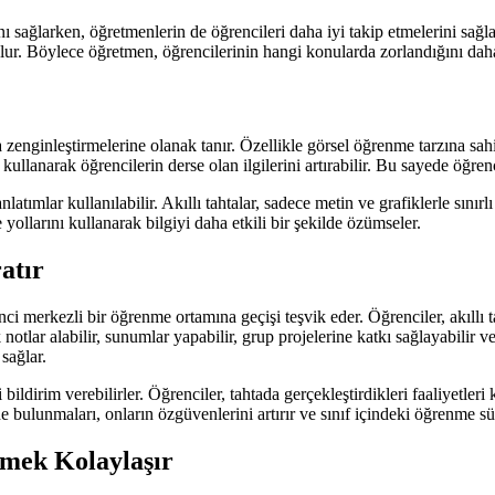
ımını sağlarken, öğretmenlerin de öğrencileri daha iyi takip etmelerini sağla
ur. Böylece öğretmen, öğrencilerinin hangi konularda zorlandığını daha h
rla zenginleştirmelerine olanak tanır. Özellikle görsel öğrenme tarzına sa
ullanarak öğrencilerin derse olan ilgilerini artırabilir. Bu sayede öğrenc
nlatımlar kullanılabilir. Akıllı tahtalar, sadece metin ve grafiklerle sını
 yollarını kullanarak bilgiyi daha etkili bir şekilde özümseler.
atır
ci merkezli bir öğrenme ortamına geçişi teşvik eder. Öğrenciler, akıllı t
lik notlar alabilir, sunumlar yapabilir, grup projelerine katkı sağlayabili
sağlar.
i bildirim verebilirler. Öğrenciler, tahtada gerçekleştirdikleri faaliyetl
 bulunmaları, onların özgüvenlerini artırır ve sınıf içindeki öğrenme süre
mek Kolaylaşır