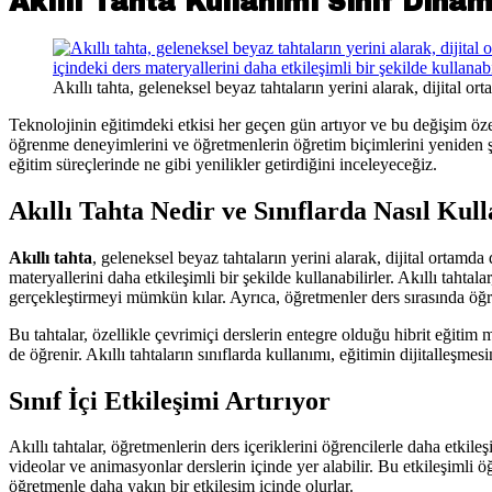
Akıllı Tahta Kullanımı Sınıf Dinam
Akıllı tahta, geleneksel beyaz tahtaların yerini alarak, dijital o
Teknolojinin eğitimdeki etkisi her geçen gün artıyor ve bu değişim ö
öğrenme deneyimlerini ve öğretmenlerin öğretim biçimlerini yeniden şeki
eğitim süreçlerinde ne gibi yenilikler getirdiğini inceleyeceğiz.
Akıllı Tahta Nedir ve Sınıflarda Nasıl Kull
Akıllı tahta
, geleneksel beyaz tahtaların yerini alarak, dijital ortamda
materyallerini daha etkileşimli bir şekilde kullanabilirler. Akıllı tah
gerçekleştirmeyi mümkün kılar. Ayrıca, öğretmenler ders sırasında öğrenc
Bu tahtalar, özellikle çevrimiçi derslerin entegre olduğu hibrit eğitim 
de öğrenir. Akıllı tahtaların sınıflarda kullanımı, eğitimin dijitalleşmes
Sınıf İçi Etkileşimi Artırıyor
Akıllı tahtalar, öğretmenlerin ders içeriklerini öğrencilerle daha etkile
videolar ve animasyonlar derslerin içinde yer alabilir. Bu etkileşimli öğ
öğretmenle daha yakın bir etkileşim içinde olurlar.