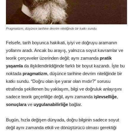
Pragmatizm, düşünce tarihine devrim niteliğinde bir katkı sundu.
Felsefe, tarih boyunca hakikati, iyiyi ve doğruyu aramanın
yollarını aradı. Ancak bu arayış, yalnızca soyut kavramlar ve
teorik çerçeveler üzerinden değil; aynı zamanda
pratik
yaşamla
da ilişkilendirildiğinde farklı bir boyut kazandı. İşte bu
noktada
pragmatizm
, düşünce tarihine devrim niteliğinde bir
katkı sundu. “Doğru olan işe yarar olan mıdır?” sorusu
etrafında şekillenen bu yaklaşım, bilgi ve doğruluk anlayışını
sadece teorik geçerliliğe değil, aynı zamanda
işlevselliğe
,
sonuçlara
ve
uygulanabilirliğe
bağlar.
Bugün, hızla değişen dünyada, doğru bilginin sadece soyut
değil aynı zamanda etkili ve dönüştürücü olması gerektiği