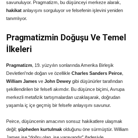
savunuluyor. Pragmatizm, bu düşünceyi merkeze alarak,
hakikat
anlayışını sorguluyor ve felsefenin işlevini yeniden
tanımlıyor.
Pragmatizmin Doğuşu Ve Temel
İlkeleri
Pragmatizm
, 19. yüzyılın sonlarında Amerika Birleşik
Devletleri’nde doğan ve özellikle
Charles Sanders Peirce
,
William James
ve
John Dewey
gibi düşünürler tarafından
şekillendirilen bir felsefi akımdır. Bu düşünce biçimi, Avrupa
merkezli metafizik tartışmalardan uzaklaşarak, doğrudan
yaşamla iç içe geçmiş bir felsefe anlayışını savunur.
Peirce, düşüncenin amacının sonsuz hakikatlere ulaşmak
değil;
şüpheden kurtulmak
olduğunu öne sürmüştür. William
James ise “doğru olan, işe yarayandır” ifadesiyle