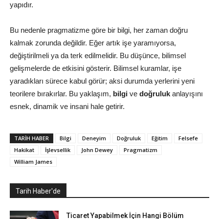
yapıdır.
Bu nedenle pragmatizme göre bir bilgi, her zaman doğru
kalmak zorunda değildir. Eğer artık işe yaramıyorsa,
değiştirilmeli ya da terk edilmelidir. Bu düşünce, bilimsel
gelişmelerde de etkisini gösterir. Bilimsel kuramlar, işe
yaradıkları sürece kabul görür; aksi durumda yerlerini yeni
teorilere bırakırlar. Bu yaklaşım,
bilgi
ve
doğruluk
anlayışını
esnek, dinamik ve insani hale getirir.
TARIH HABER
Bilgi
Deneyim
Doğruluk
Eğitim
Felsefe
Hakikat
İşlevsellik
John Dewey
Pragmatizm
William James
Tarih Haber'de
Ticaret Yapabilmek İçin Hangi Bölüm