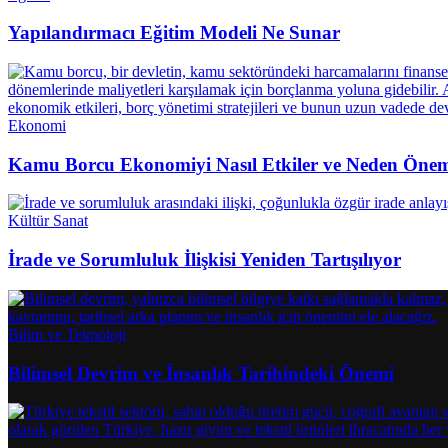
Yapılandırmacı Eğitim Modeli Ne Sunar
Ekonomi
Kamu Borcu Ekonomiyi Nasıl Etkiler ve Neden Önem
Kültür Sanat
İrade ve Sorumluluk İlişkisi Yeniden Tartışılıyor
Bilim ve Teknoloji
Bilimsel Devrim ve İnsanlık Tarihindeki Önemi