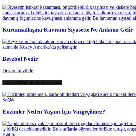
Kurumsallaşma Kavramı Siyasette Ne Anlama Gelir
Beyzbol Nedir
Devamını yükle
Tarih Haber'de Daha Fazlası
Sağlık
Enzimler Neden Yaşam İçin Vazgeçilmez?
Eğitim