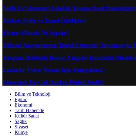
Akıllı Ev Sistemleri Günlük Yaşamı Nasıl Dönüştürü
Bisiklet Nedir ve Temel Özellikleri
Ticaret Olarak Ne Yapılır?
Bilimsel Araştırmanın Temeli Literatür Taramasıyla A
Yargının İktidarla Dansı: Yargıda Tarafsızlık Müm
Enzimler Neden Yaşam İçin Vazgeçilmez?
Dünyanın En Çok Satılan Ürünü Nedir?
Bilim ve Teknoloji
Eğitim
Ekonomi
Tarih Haber’de
Kültür Sanat
Sağlık
Siyaset
Künye