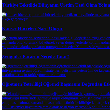
Türkiye Tekstilde Dünyanın Üretim Üssü Olma Yolun
Kanser Hücreleri Nasıl Oluşur
Zenginler Parasını Nerede Tutar?
Öğretmen Yeterliliği Öğrenci Başarısını Doğrudan Etk