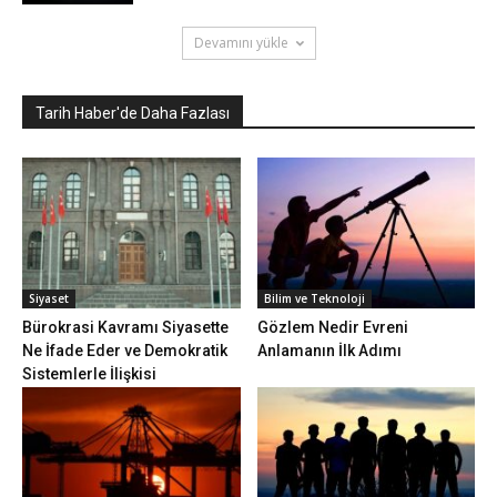
Devamını yükle
Tarih Haber'de Daha Fazlası
Siyaset
Bilim ve Teknoloji
Bürokrasi Kavramı Siyasette
Gözlem Nedir Evreni
Ne İfade Eder ve Demokratik
Anlamanın İlk Adımı
Sistemlerle İlişkisi