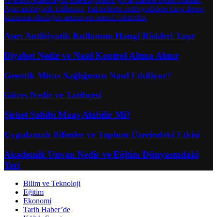
Aşırı Antibiyotik Kullanımı Hangi Riskleri Taşır
Diyabet Nedir ve Nasıl Kontrol Altına Alınır
Genetik Miras Sağlığımızı Nasıl Etkiliyor?
Güreş Nedir ve Tarihçesi
Şirket Sahibi Maaş Alabilir Mi?
Uygulamalı Bilimler ve Toplum Üzerindeki Etkisi
Akademik Unvan Nedir ve Eğitim Dünyasındaki
Yeri
Bilim ve Teknoloji
Eğitim
Ekonomi
Tarih Haber’de