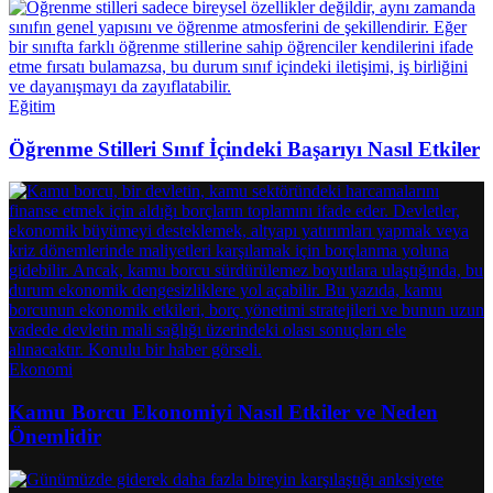
Eğitim
Öğrenme Stilleri Sınıf İçindeki Başarıyı Nasıl Etkiler
Ekonomi
Kamu Borcu Ekonomiyi Nasıl Etkiler ve Neden
Önemlidir