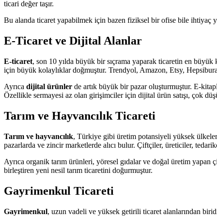
ticari değer taşır.
Bu alanda ticaret yapabilmek için bazen fiziksel bir ofise bile ihtiyaç
E-Ticaret ve Dijital Alanlar
E-ticaret
, son 10 yılda büyük bir sıçrama yaparak ticaretin en büyük k
için büyük kolaylıklar doğmuştur. Trendyol, Amazon, Etsy, Hepsiburada gi
Ayrıca
dijital ürünler
de artık büyük bir pazar oluşturmuştur. E-kitaplar,
Özellikle sermayesi az olan girişimciler için dijital ürün satışı, çok düş
Tarım ve Hayvancılık Ticareti
Tarım ve hayvancılık
, Türkiye gibi üretim potansiyeli yüksek ülkeler
pazarlarda ve zincir marketlerde alıcı bulur. Çiftçiler, üreticiler, tedari
Ayrıca organik tarım ürünleri, yöresel gıdalar ve doğal üretim yapan çi
birleştiren yeni nesil tarım ticaretini doğurmuştur.
Gayrimenkul Ticareti
Gayrimenkul
, uzun vadeli ve yüksek getirili ticaret alanlarından biri