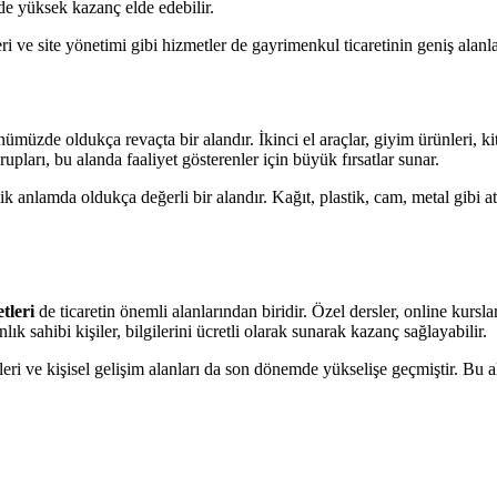
de yüksek kazanç elde edebilir.
 ve site yönetimi gibi hizmetler de gayrimenkul ticaretinin geniş alanla
nümüzde oldukça revaçta bir alandır. İkinci el araçlar, giyim ürünleri, ki
upları, bu alanda faaliyet gösterenler için büyük fırsatlar sunar.
anlamda oldukça değerli bir alandır. Kağıt, plastik, cam, metal gibi atık
tleri
de ticaretin önemli alanlarından biridir. Özel dersler, online kurslar
k sahibi kişiler, bilgilerini ücretli olarak sunarak kazanç sağlayabilir.
eri ve kişisel gelişim alanları da son dönemde yükselişe geçmiştir. Bu a