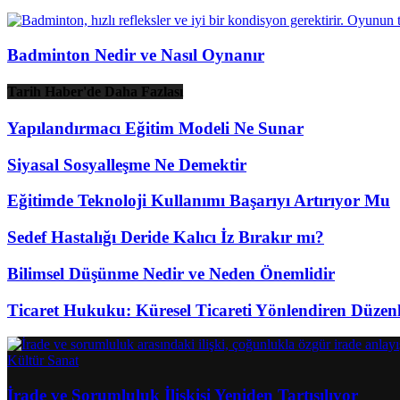
Badminton Nedir ve Nasıl Oynanır
Tarih Haber'de Daha Fazlası
Yapılandırmacı Eğitim Modeli Ne Sunar
Siyasal Sosyalleşme Ne Demektir
Eğitimde Teknoloji Kullanımı Başarıyı Artırıyor Mu
Sedef Hastalığı Deride Kalıcı İz Bırakır mı?
Bilimsel Düşünme Nedir ve Neden Önemlidir
Ticaret Hukuku: Küresel Ticareti Yönlendiren Düzen
Kültür Sanat
İrade ve Sorumluluk İlişkisi Yeniden Tartışılıyor