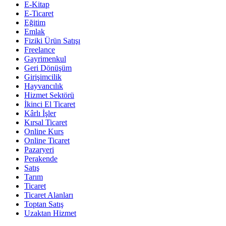
E-Kitap
E-Ticaret
Eğitim
Emlak
Fiziki Ürün Satışı
Freelance
Gayrimenkul
Geri Dönüşüm
Girişimcilik
Hayvancılık
Hizmet Sektörü
İkinci El Ticaret
Kârlı İşler
Kırsal Ticaret
Online Kurs
Online Ticaret
Pazaryeri
Perakende
Satış
Tarım
Ticaret
Ticaret Alanları
Toptan Satış
Uzaktan Hizmet