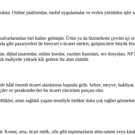
 yoktur. Online platformlar, mobil uygulamalar ve evden yürütülen işler s
ulvarlarından biri haline gelmiştir. Ürün ya da hizmetlerin çevrim içi o
bi pazaryerleri ile bireysel e-ticaret siteleri, girişimcilere büyük fırs
 dijital tasarımlar, online kurslar, yazılım lisansları, ses dosyaları, NFT’l
ük maliyetle yüksek kâr getiren bir alan olabilir.
de hâlâ önemli ticaret alanlarının başında gelir. Sebze, meyve, bakliyat,
kçiler ve perakendeciler bu ticaret zincirinin parçası olur.
ftlikler, artan sağlıklı yaşam trendiyle birlikte daha çok rağbet görmek
dir. Konut, arsa, ticari mülk, ofis gibi taşınmazların alım-satımı veya kir