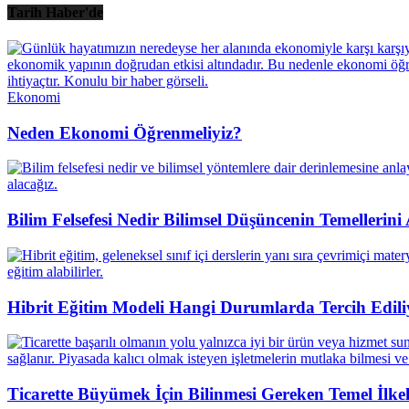
Tarih Haber'de
Ekonomi
Neden Ekonomi Öğrenmeliyiz?
Bilim Felsefesi Nedir Bilimsel Düşüncenin Temellerin
Hibrit Eğitim Modeli Hangi Durumlarda Tercih Edili
Ticarette Büyümek İçin Bilinmesi Gereken Temel İlke