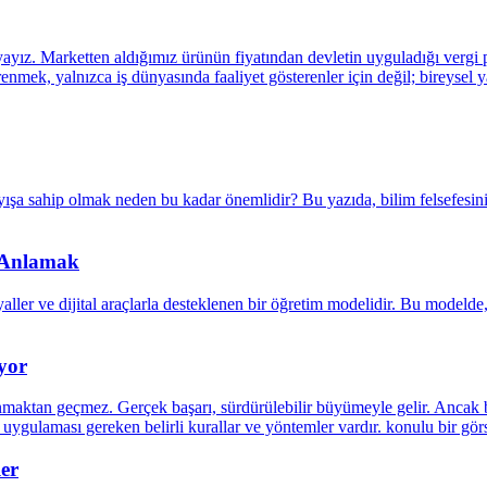
i Anlamak
yor
ler