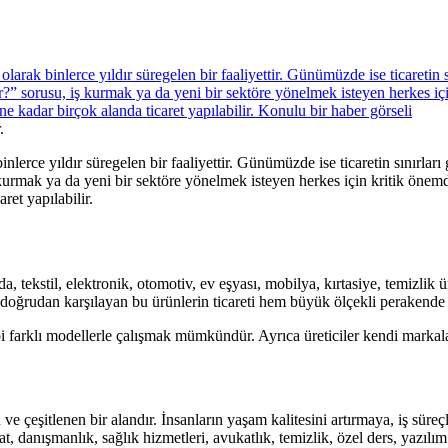
.
nlerce yıldır süregelen bir faaliyettir. Günümüzde ise ticaretin sınırları
 kurmak ya da yeni bir sektöre yönelmek isteyen herkes için kritik önemde
ret yapılabilir.
da, tekstil, elektronik, otomotiv, ev eşyası, mobilya, kırtasiye, temizlik
ını doğrudan karşılayan bu ürünlerin ticareti hem büyük ölçekli perakende 
i farklı modellerle çalışmak mümkündür. Ayrıca üreticiler kendi markaların
ve çeşitlenen bir alandır. İnsanların yaşam kalitesini artırmaya, iş süre
at, danışmanlık, sağlık hizmetleri, avukatlık, temizlik, özel ders, yazılı