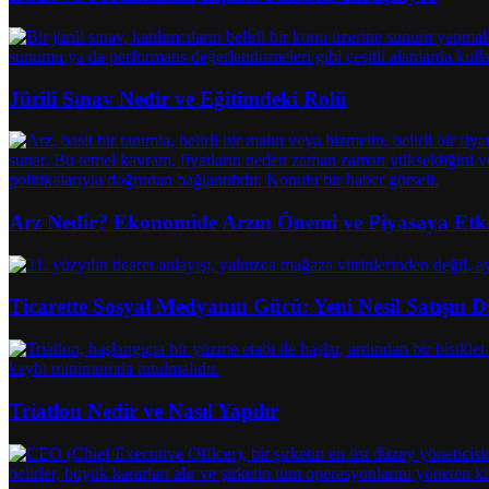
Jürili Sınav Nedir ve Eğitimdeki Rolü
Arz Nedir? Ekonomide Arzın Önemi ve Piyasaya Etki
Ticarette Sosyal Medyanın Gücü: Yeni Nesil Satışın 
Triatlon Nedir ve Nasıl Yapılır