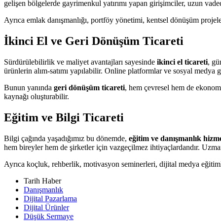
gelişen bölgelerde gayrimenkul yatırımı yapan girişimciler, uzun vade
Ayrıca emlak danışmanlığı, portföy yönetimi, kentsel dönüşüm projeleri
İkinci El ve Geri Dönüşüm Ticareti
Sürdürülebilirlik ve maliyet avantajları sayesinde
ikinci el ticareti
, gü
ürünlerin alım-satımı yapılabilir. Online platformlar ve sosyal medya gr
Bunun yanında
geri dönüşüm ticareti
, hem çevresel hem de ekonomik 
kaynağı oluşturabilir.
Eğitim ve Bilgi Ticareti
Bilgi çağında yaşadığımız bu dönemde,
eğitim ve danışmanlık hizme
hem bireyler hem de şirketler için vazgeçilmez ihtiyaçlardandır. Uzmanlı
Ayrıca koçluk, rehberlik, motivasyon seminerleri, dijital medya eğitiml
Tarih Haber
Danışmanlık
Dijital Pazarlama
Dijital Ürünler
Düşük Sermaye