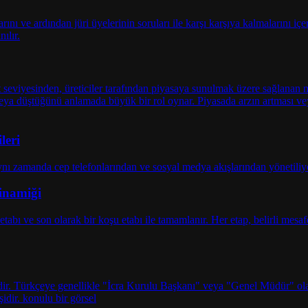
leri
Dinamiği