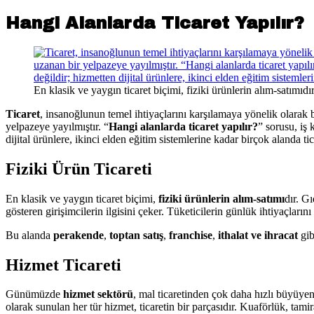
Hangi Alanlarda Ticaret Yapılır?
En klasik ve yaygın ticaret biçimi, fiziki ürünlerin alım-satımıdır
Ticaret
, insanoğlunun temel ihtiyaçlarını karşılamaya yönelik olarak bi
yelpazeye yayılmıştır. “
Hangi alanlarda ticaret yapılır?
” sorusu, iş
dijital ürünlere, ikinci elden eğitim sistemlerine kadar birçok alanda tica
Fiziki Ürün Ticareti
En klasik ve yaygın ticaret biçimi,
fiziki ürünlerin alım-satımı
dır. Gı
gösteren girişimcilerin ilgisini çeker. Tüketicilerin günlük ihtiyaçlar
Bu alanda
perakende
,
toptan satış
,
franchise
,
ithalat ve ihracat
gib
Hizmet Ticareti
Günümüzde
hizmet sektörü
, mal ticaretinden çok daha hızlı büyüyen 
olarak sunulan her tür hizmet, ticaretin bir parçasıdır. Kuaförlük, tamir