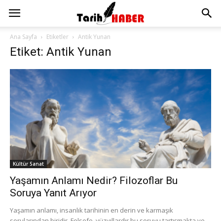
Ana Sayfa
Etiketler
Antik Yunan
Etiket: Antik Yunan
Kültür Sanat
Yaşamın Anlamı Nedir? Filozoflar Bu
Soruya Yanıt Arıyor
Yaşamın anlamı, insanlık tarihinin en derin ve karmaşık
sorularından biridir. Felsefe, yüzyıllardır bu soruyu tartışmakta ve