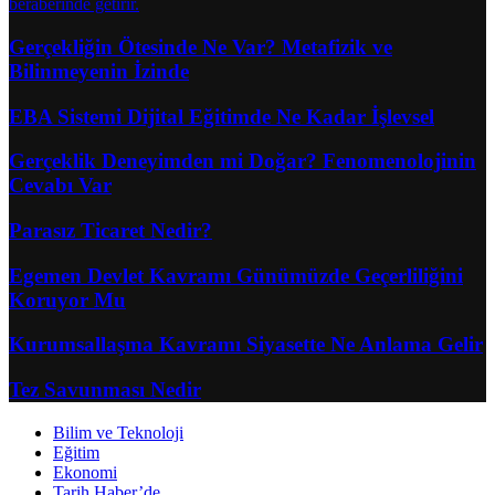
Gerçekliğin Ötesinde Ne Var? Metafizik ve
Bilinmeyenin İzinde
EBA Sistemi Dijital Eğitimde Ne Kadar İşlevsel
Gerçeklik Deneyimden mi Doğar? Fenomenolojinin
Cevabı Var
Parasız Ticaret Nedir?
Egemen Devlet Kavramı Günümüzde Geçerliliğini
Koruyor Mu
Kurumsallaşma Kavramı Siyasette Ne Anlama Gelir
Tez Savunması Nedir
Bilim ve Teknoloji
Eğitim
Ekonomi
Tarih Haber’de