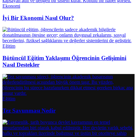
Ekonomi
İyi Bir Ekonomi Nasıl Olur?
Eğitim
Bütüncül Eğitim Yaklaşımı Öğrencinin Gelişimini
Nasıl Destekler
Eğitim
Tez Savunması Nedir