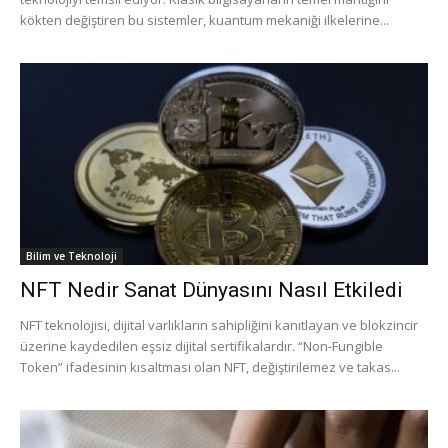
kökten değiştiren bu sistemler, kuantum mekaniği ilkelerine...
Bilim ve Teknoloji
NFT Nedir Sanat Dünyasını Nasıl Etkiledi
NFT teknolojisi, dijital varlıkların sahipliğini kanıtlayan ve blokzincir
üzerine kaydedilen eşsiz dijital sertifikalardır. “Non-Fungible
Token” ifadesinin kısaltması olan NFT, değiştirilemez ve takas...