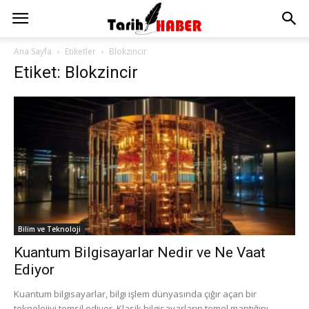
Ana Sayfa
Etiketler
Blokzincir
Etiket: Blokzincir
Bilim ve Teknoloji
Kuantum Bilgisayarlar Nedir ve Ne Vaat
Ediyor
Kuantum bilgisayarlar, bilgi işlem dünyasında çığır açan bir
teknolojiyi temsil ediyor. Klasik bilgisayarların temel mantığını