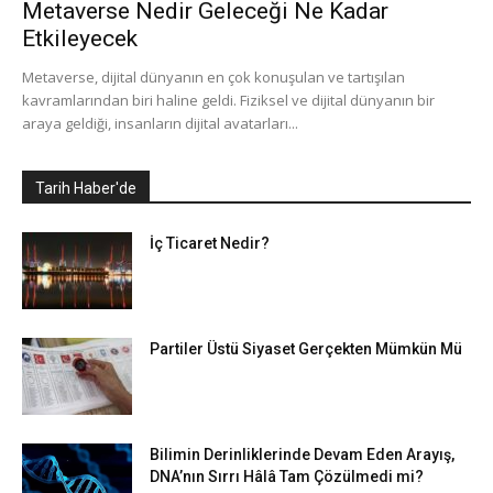
Metaverse Nedir Geleceği Ne Kadar
Etkileyecek
Metaverse, dijital dünyanın en çok konuşulan ve tartışılan
kavramlarından biri haline geldi. Fiziksel ve dijital dünyanın bir
araya geldiği, insanların dijital avatarları...
Tarih Haber'de
İç Ticaret Nedir?
Partiler Üstü Siyaset Gerçekten Mümkün Mü
Bilimin Derinliklerinde Devam Eden Arayış,
DNA’nın Sırrı Hâlâ Tam Çözülmedi mi?