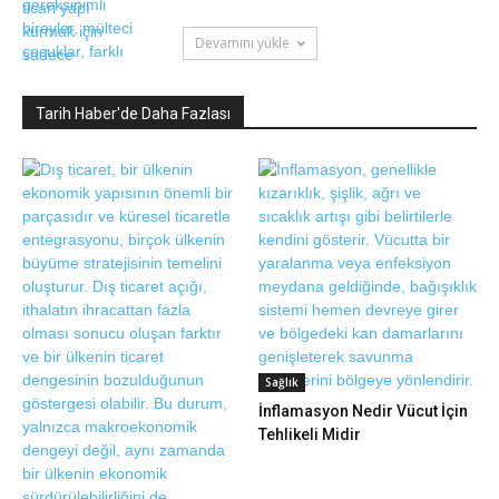
Devamını yükle
Tarih Haber'de Daha Fazlası
Sağlık
İnflamasyon Nedir Vücut İçin
Tehlikeli Midir