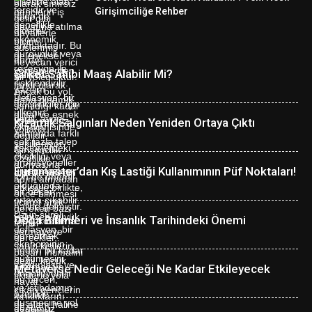
Girişimciliğe Rehber
Şirket Sahibi Maaş Alabilir Mi?
Kızamık Salgınları Neden Yeniden Ortaya Çıktı
Euromaster’dan Kış Lastiği Kullanımının Püf Noktaları!
Doğa Bilimleri ve İnsanlık Tarihindeki Önemi
Metaverse Nedir Geleceği Ne Kadar Etkileyecek