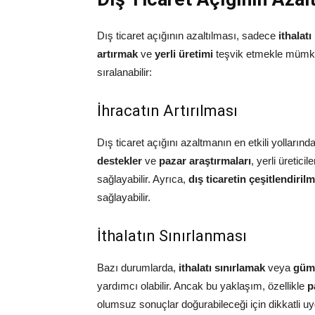
Dış ticaret açığının azaltılması, sadece
ithalatı
artırmak
ve
yerli üretimi
teşvik etmekle mümkün 
sıralanabilir:
İhracatın Artırılması
Dış ticaret açığını azaltmanın en etkili yollarında
destekler
ve
pazar araştırmaları
, yerli üretic
sağlayabilir. Ayrıca,
dış ticaretin çeşitlendiril
sağlayabilir.
İthalatın Sınırlanması
Bazı durumlarda,
ithalatı sınırlamak
veya
gümr
yardımcı olabilir. Ancak bu yaklaşım, özellikle
p
olumsuz sonuçlar doğurabileceği için dikkatli uy