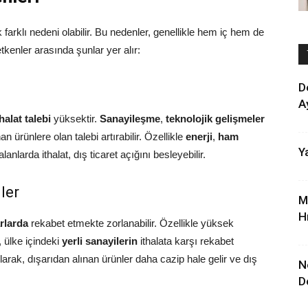
farklı nedeni olabilir. Bu nedenler, genellikle hem iç hem de
tkenler arasında şunlar yer alır:
D
A
thalat talebi
yüksektir.
Sanayileşme
,
teknolojik gelişmeler
an ürünlere olan talebi artırabilir. Özellikle
enerji
,
ham
Ya
 alanlarda ithalat, dış ticaret açığını besleyebilir.
ler
M
Hı
rlarda
rekabet etmekte zorlanabilir. Özellikle yüksek
, ülke içindeki
yerli sanayilerin
ithalata karşı rekabet
rak, dışarıdan alınan ürünler daha cazip hale gelir ve dış
N
D