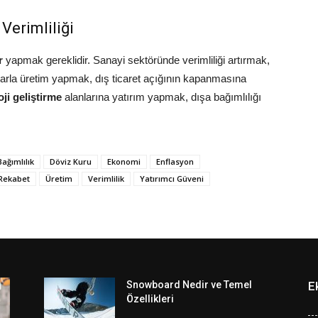
Verimliliği
r
yapmak gereklidir. Sanayi sektöründe verimliliği artırmak,
tlarla üretim yapmak, dış ticaret açığının kapanmasına
oji geliştirme
alanlarına yatırım yapmak, dışa bağımlılığı
Bağımlılık
Döviz Kuru
Ekonomi
Enflasyon
Rekabet
Üretim
Verimlilik
Yatırımcı Güveni
Snowboard Nedir ve Temel
E
Özellikleri