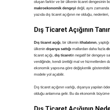
oluşan farktır ve bir ülkenin ticaret dengesinin
makroekonomik dengeyi
değil, aynı zamanda bi
yazıda dış ticaret açığının ne olduğu, nedenleri, 
Dış Ticaret Açığının Tanı
Dış ticaret açığı
, bir ülkenin
ithalatının
, yaptığ
ülkenin
dışarıya sattığı
mallardan daha fazla
dı
ticaret açığı,
dış ticaret
in negatif bir dengeye sa
verdiğinde, kendi ürettiği mal ve hizmetlerden d
ekonomik yapısına göre değişkenlik gösterebili
modele yol açabilir.
Dış ticaret açığının varlığı, dışarıya yapılan öd
olduğu anlamına gelir. Bu da ekonomik büyüme ve
Dış Ticaret Açığının Nede