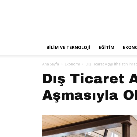
BILIM VE TEKNOLOJI
EĞITIM
EKON
Ana Sayfa
Ekonomi
Dış Ticaret Açığı İthalatın İ
Dış Ticaret A
Aşmasıyla O