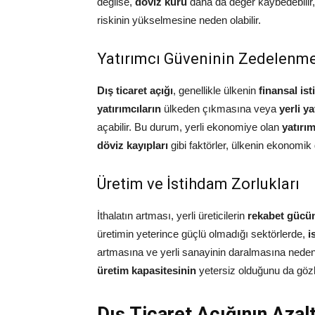
değilse,
döviz kuru
daha da değer kaybedebilir, 
riskinin yükselmesine neden olabilir.
Yatırımcı Güveninin Zedelenme
Dış ticaret açığı
, genellikle ülkenin
finansal ist
yatırımcıların
ülkeden çıkmasına veya
yerli ya
açabilir. Bu durum, yerli ekonomiye olan
yatırım
döviz kayıpları
gibi faktörler, ülkenin ekonomik g
Üretim ve İstihdam Zorlukları
İthalatın artması, yerli üreticilerin
rekabet gücü
üretimin yeterince güçlü olmadığı sektörlerde,
i
artmasına ve yerli sanayinin daralmasına neden 
üretim kapasitesinin
yetersiz olduğunu da gözle
Dış Ticaret Açığının Azal