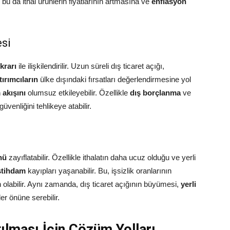
bu da ithal ürünlerin fiyatlarının artmasına ve
enflasyon
si
ikrarı
ile ilişkilendirilir. Uzun süreli dış ticaret açığı,
tırımcıların
ülke dışındaki fırsatları değerlendirmesine yol
 akışını
olumsuz etkileyebilir. Özellikle
dış borçlanma
ve
üvenliğini tehlikeye atabilir.
nü
zayıflatabilir. Özellikle ithalatın daha ucuz olduğu ve yerli
stihdam
kayıpları yaşanabilir. Bu, işsizlik oranlarının
olabilir. Aynı zamanda, dış ticaret açığının büyümesi,
yerli
r önüne serebilir.
tılması İçin Çözüm Yolları