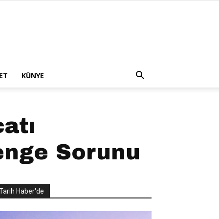
ET
KÜNYE
catı
enge Sorunu
Tarih Haber'de