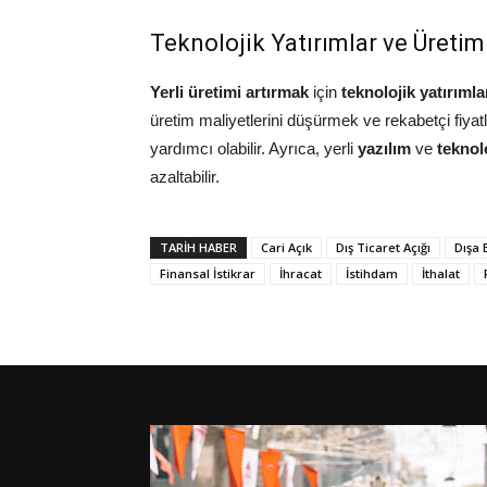
Teknolojik Yatırımlar ve Üretim 
Yerli üretimi artırmak
için
teknolojik yatırımla
üretim maliyetlerini düşürmek ve rekabetçi fiya
yardımcı olabilir. Ayrıca, yerli
yazılım
ve
teknol
azaltabilir.
TARIH HABER
Cari Açık
Dış Ticaret Açığı
Dışa 
Finansal İstikrar
İhracat
İstihdam
İthalat