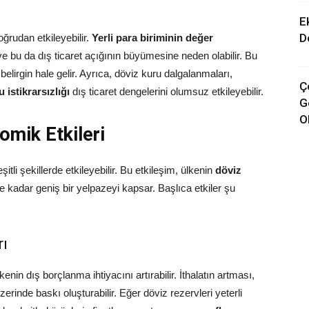
E
D
oğrudan etkileyebilir.
Yerli para biriminin değer
ir ve bu da dış ticaret açığının büyümesine neden olabilir. Bu
elirgin hale gelir. Ayrıca, döviz kuru dalgalanmaları,
Ç
 istikrarsızlığı
dış ticaret dengelerini olumsuz etkileyebilir.
G
O
omik Etkileri
itli şekillerde etkileyebilir. Bu etkileşim, ülkenin
döviz
e kadar geniş bir yelpazeyi kapsar. Başlıca etkiler şu
rı
enin dış borçlanma ihtiyacını artırabilir. İthalatın artması,
üzerinde baskı oluşturabilir. Eğer döviz rezervleri yeterli