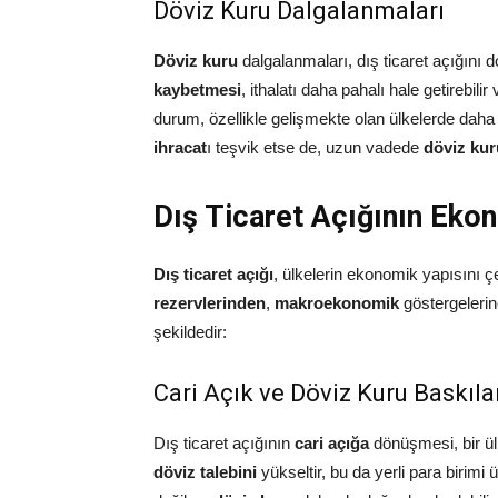
Döviz Kuru Dalgalanmaları
Döviz kuru
dalgalanmaları, dış ticaret açığını d
kaybetmesi
, ithalatı daha pahalı hale getirebil
durum, özellikle gelişmekte olan ülkelerde daha b
ihracat
ı teşvik etse de, uzun vadede
döviz kuru
Dış Ticaret Açığının Ekon
Dış ticaret açığı
, ülkelerin ekonomik yapısını çeş
rezervlerinden
,
makroekonomik
göstergelerin
şekildedir:
Cari Açık ve Döviz Kuru Baskıla
Dış ticaret açığının
cari açığa
dönüşmesi, bir ülk
döviz talebini
yükseltir, bu da yerli para birimi 