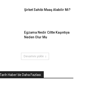
Şirket Sahibi Maaş Alabilir Mi?
Egzama Nedir Ciltte Kaşıntıya
Neden Olur Mu
Devamını yükle
Tarih Haber'de Daha Fazlası