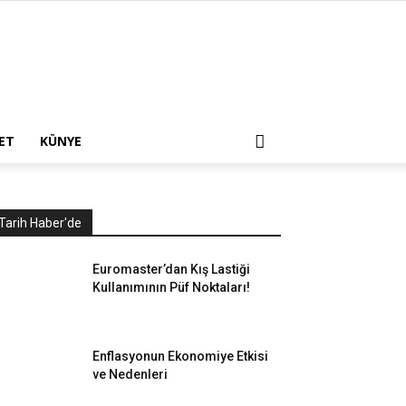
ET
KÜNYE
Tarih Haber'de
Euromaster’dan Kış Lastiği
Kullanımının Püf Noktaları!
Enflasyonun Ekonomiye Etkisi
ve Nedenleri