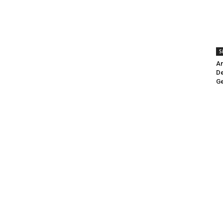
S
An
De
Ge