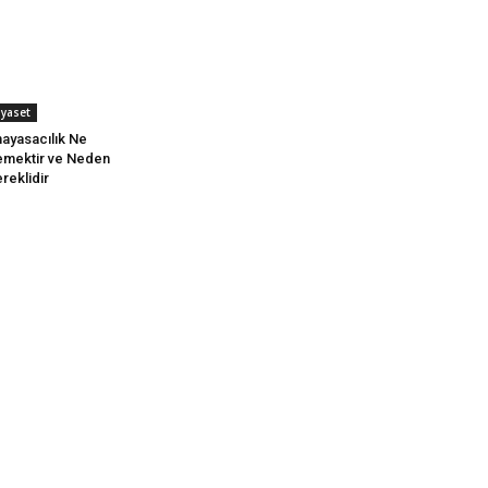
iyaset
ayasacılık Ne
mektir ve Neden
reklidir