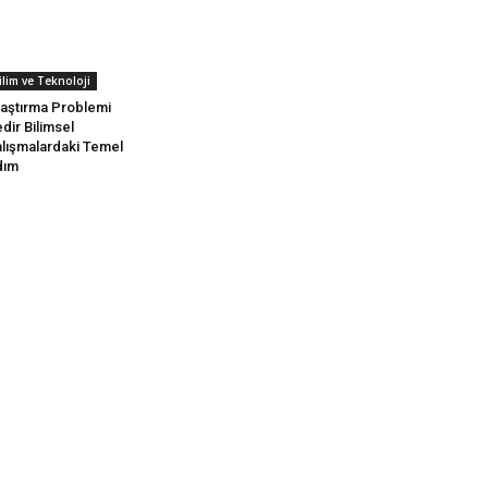
ilim ve Teknoloji
aştırma Problemi
dir Bilimsel
lışmalardaki Temel
dım