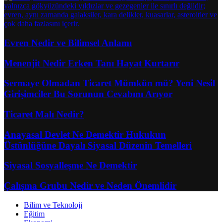
Evren Nedir ve Bilimsel Anlamı
Menenjit Nedir Erken Tanı Hayat Kurtarır
Sermaye Olmadan Ticaret Mümkün mü? Yeni Nesil
Girişimciler Bu Sorunun Cevabını Arıyor
Ticaret Malı Nedir?
Anayasal Devlet Ne Demektir Hukukun
Üstünlüğüne Dayalı Siyasal Düzenin Temelleri
Siyasal Sosyalleşme Ne Demektir
Çalışma Grubu Nedir ve Neden Önemlidir
Bilim ve Teknoloji
Eğitim